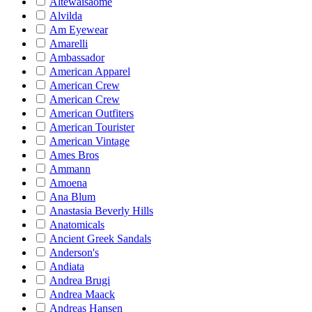
Altewaisaome
Alvilda
Am Eyewear
Amarelli
Ambassador
American Apparel
American Crew
American Crew
American Outfiters
American Tourister
American Vintage
Ames Bros
Ammann
Amoena
Ana Blum
Anastasia Beverly Hills
Anatomicals
Ancient Greek Sandals
Anderson's
Andiata
Andrea Brugi
Andrea Maack
Andreas Hansen