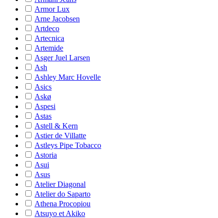
Armor Lux
Arne Jacobsen
Artdeco
Artecnica
Artemide
Asger Juel Larsen
Ash
Ashley Marc Hovelle
Asics
Askø
Aspesi
Astas
Astell & Kern
Astier de Villatte
Astleys Pipe Tobacco
Astoria
Asui
Asus
Atelier Diagonal
Atelier do Saparto
Athena Procopiou
Atsuyo et Akiko