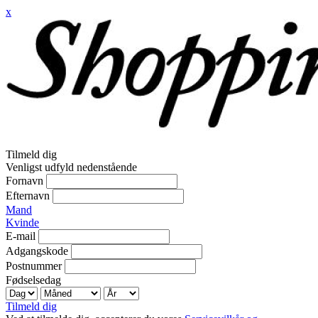
x
Tilmeld dig
Venligst udfyld nedenstående
Fornavn
Efternavn
Mand
Kvinde
E-mail
Adgangskode
Postnummer
Fødselsedag
Tilmeld dig