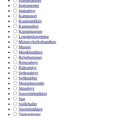
Hundesaloner
Instrumenter
Jagtudstyr
Kampsport
Kontorartikler
Kunstgalleri
Kunstmuseum
Legetøjsforretning
Motorcykelforhandlere
Museer
Musikbutikker
Rejsebureauer
Rejseudstyr
Rideudstyr
Sejlerudstyr
Sejlklubber
Shoppingcentre
Skiudstyr
Souvenirbutikker
Spa
Spillehaller
Sportsbutikker
Tankstationer