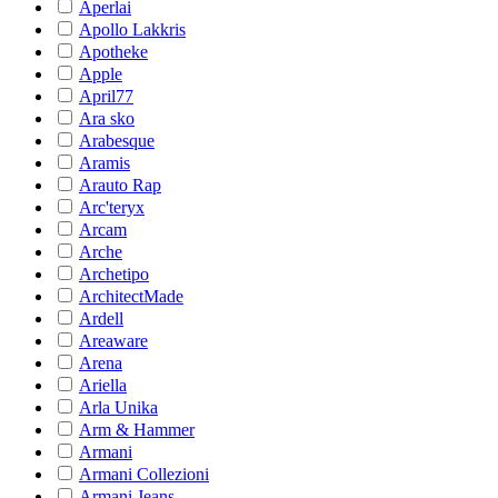
Aperlai
Apollo Lakkris
Apotheke
Apple
April77
Ara sko
Arabesque
Aramis
Arauto Rap
Arc'teryx
Arcam
Arche
Archetipo
ArchitectMade
Ardell
Areaware
Arena
Ariella
Arla Unika
Arm & Hammer
Armani
Armani Collezioni
Armani Jeans