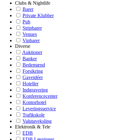
Clubs & Nightlife
Barer
Private Klubber
Pub
Stripbarer
Venues
Vinbarer
Diverse
Auktioner
Banker
Bedemænd
Forsikring
Gaveidéer
Hoteller
Indgravering
Konferencecenter
Kontorhotel
Leveringsservice
Trafikskole
Valutaveksling
Elektronik & Tele
EDB
EDB Løsninger