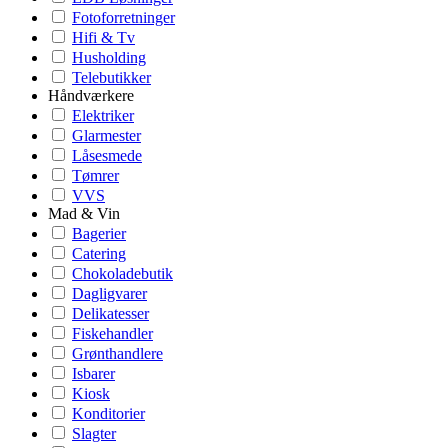
Fotoforretninger
Hifi & Tv
Husholding
Telebutikker
Håndværkere
Elektriker
Glarmester
Låsesmede
Tømrer
VVS
Mad & Vin
Bagerier
Catering
Chokoladebutik
Dagligvarer
Delikatesser
Fiskehandler
Grønthandlere
Isbarer
Kiosk
Konditorier
Slagter