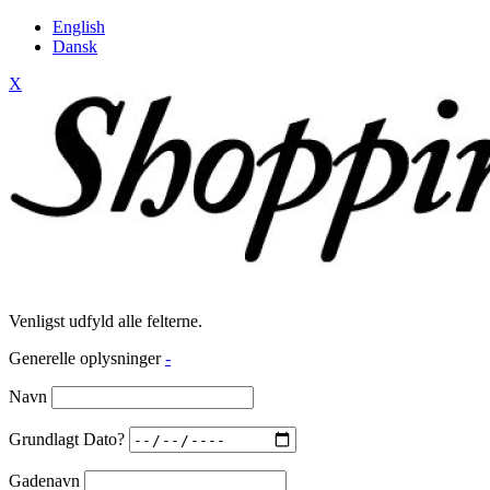
English
Dansk
X
Venligst udfyld alle felterne.
Generelle oplysninger
-
Navn
Grundlagt Dato?
Gadenavn