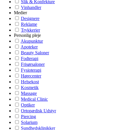
Slik & Konfekture
Vinhandler
Medier
Designere
Reklame
Trykkerier
Personlig pleje
Akupunktur
Apoteker
Beauty Saloner
Fodterapi
Frisørsaloner
Fysioterapi
Hørecenter
Helsekost
Kosmetik
Massage
Medical Clinic
Optiker
Ortopædisk Udstyr
Piercing
Solarium
Sundhedsklinikker