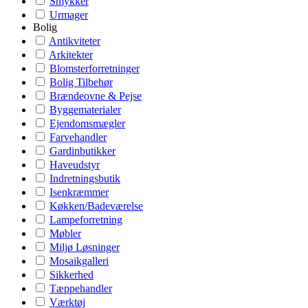
Smykker
Urmager
Bolig
Antikviteter
Arkitekter
Blomsterforretninger
Bolig Tilbehør
Brændeovne & Pejse
Byggematerialer
Ejendomsmægler
Farvehandler
Gardinbutikker
Haveudstyr
Indretningsbutik
Isenkræmmer
Køkken/Badeværelse
Lampeforretning
Møbler
Miljø Løsninger
Mosaikgalleri
Sikkerhed
Tæppehandler
Værktøj