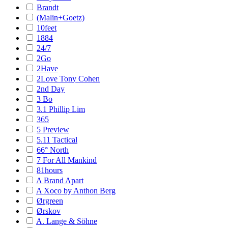
Brandt
(Malin+Goetz)
10feet
1884
24/7
2Go
2Have
2Love Tony Cohen
2nd Day
3 Bo
3.1 Phillip Lim
365
5 Preview
5.11 Tactical
66° North
7 For All Mankind
81hours
A Brand Apart
A Xoco by Anthon Berg
Ørgreen
Ørskov
A. Lange & Söhne