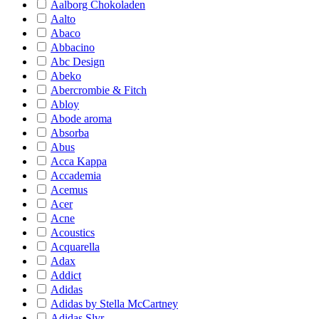
Aalborg Chokoladen
Aalto
Abaco
Abbacino
Abc Design
Abeko
Abercrombie & Fitch
Abloy
Abode aroma
Absorba
Abus
Acca Kappa
Accademia
Acemus
Acer
Acne
Acoustics
Acquarella
Adax
Addict
Adidas
Adidas by Stella McCartney
Adidas Slvr