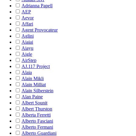
Adrianna Papell
AEP
Aevor
Affari
Agent Provocateur
Aglini
Aiaiai
Aiayu
Aigle
AirStep
AJ.117 Project
Alaia
Alain Mikli
Alain Milliat
Alain Silberstein
Alan Paine
Albert Sounit
Albert Thurston
Alberta Ferretti
Alberto Fasciani
Alberto Fermani
Alberto Guardiani