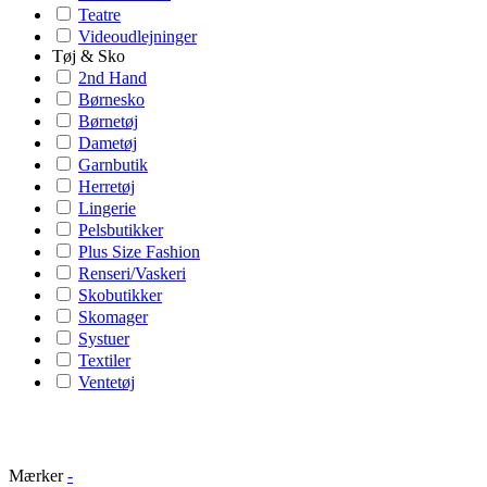
Teatre
Videoudlejninger
Tøj & Sko
2nd Hand
Børnesko
Børnetøj
Dametøj
Garnbutik
Herretøj
Lingerie
Pelsbutikker
Plus Size Fashion
Renseri/Vaskeri
Skobutikker
Skomager
Systuer
Textiler
Ventetøj
Mærker
-