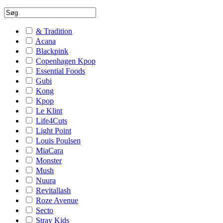
& Tradition
Acana
Blackpink
Copenhagen Kpop
Essential Foods
Gubi
Kong
Kpop
Le Klint
Life4Cuts
Light Point
Louis Poulsen
MiaCara
Monster
Mush
Nuura
Revitallash
Roze Avenue
Secto
Stray Kids