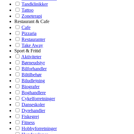
Tandklinikker
Tattoo
Zoneterapi
Restaurant & Cafe
Cafe
Pizzaria
Restauranter
Take Away
Sport & Fritid
Aktiviteter
Børneudstyr
Bilforhandler
Biltilbehør
Biludlejning
Biografer
Boghandlere
Cykelforretninger
Danseskoler
Dyrehandler
Fiskegrej
Fitness
Hobbyforretninger