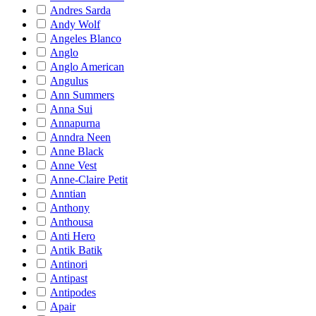
Andres Sarda
Andy Wolf
Angeles Blanco
Anglo
Anglo American
Angulus
Ann Summers
Anna Sui
Annapurna
Anndra Neen
Anne Black
Anne Vest
Anne-Claire Petit
Anntian
Anthony
Anthousa
Anti Hero
Antik Batik
Antinori
Antipast
Antipodes
Apair