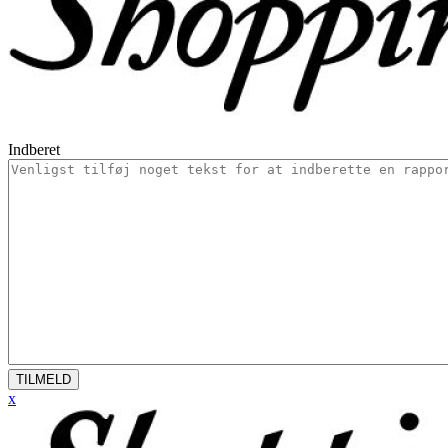
Indberet
TILMELD
x