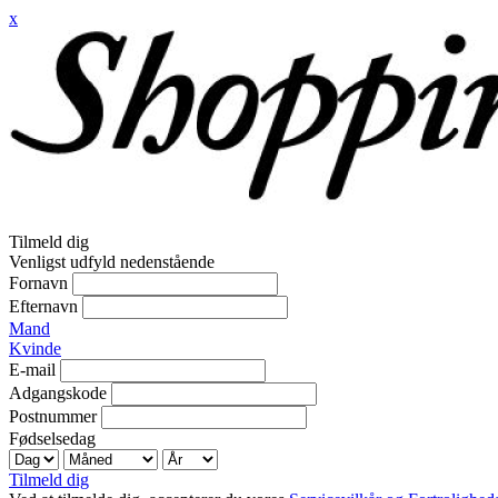
x
Tilmeld dig
Venligst udfyld nedenstående
Fornavn
Efternavn
Mand
Kvinde
E-mail
Adgangskode
Postnummer
Fødselsedag
Tilmeld dig