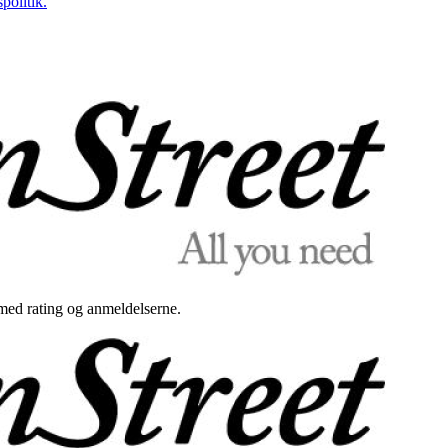
politik.
med rating og anmeldelserne.