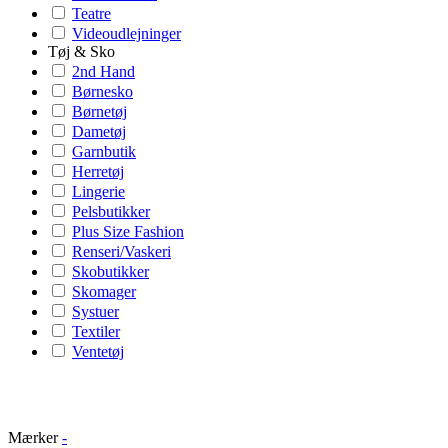
Teatre
Videoudlejninger
Tøj & Sko
2nd Hand
Børnesko
Børnetøj
Dametøj
Garnbutik
Herretøj
Lingerie
Pelsbutikker
Plus Size Fashion
Renseri/Vaskeri
Skobutikker
Skomager
Systuer
Textiler
Ventetøj
Mærker
-