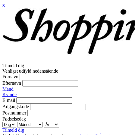
x
Tilmeld dig
Venligst udfyld nedenstående
Fornavn
Efternavn
Mand
Kvinde
E-mail
Adgangskode
Postnummer
Fødselsedag
Tilmeld dig