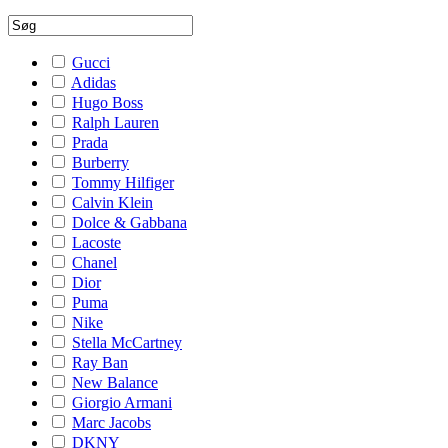
Gucci
Adidas
Hugo Boss
Ralph Lauren
Prada
Burberry
Tommy Hilfiger
Calvin Klein
Dolce & Gabbana
Lacoste
Chanel
Dior
Puma
Nike
Stella McCartney
Ray Ban
New Balance
Giorgio Armani
Marc Jacobs
DKNY