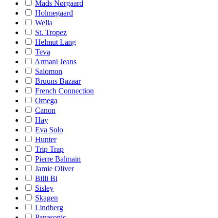
Mads Nørgaard
Holmegaard
Wella
St. Tropez
Helmut Lang
Teva
Armani Jeans
Salomon
Bruuns Bazaar
French Connection
Omega
Canon
Hay
Eva Solo
Hunter
Trip Trap
Pierre Balmain
Jamie Oliver
Billi Bi
Sisley
Skagen
Lindberg
Panasonic