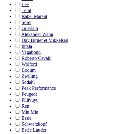
Lee
Tefal
Isabel Marant
Sorel
Guerlain
Alexander Wang
Day Birger et Mikkelsen
Iittala
Vagabond
Roberto Cavalli
Wolford
Bodum
Zwilling
Södahl
Peak Performance
Peugeot
Pillivuyt
Ren
Miu Miu
Essie
Schwarzkopf
Estée Lauder