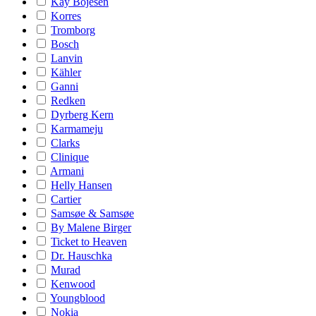
Kay Bojesen
Korres
Tromborg
Bosch
Lanvin
Kähler
Ganni
Redken
Dyrberg Kern
Karmameju
Clarks
Clinique
Armani
Helly Hansen
Cartier
Samsøe & Samsøe
By Malene Birger
Ticket to Heaven
Dr. Hauschka
Murad
Kenwood
Youngblood
Nokia