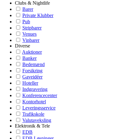
Clubs & Nightlife
Barer
Private Klubber
Pub
Stripbarer
Venues
Vinbarer
Diverse
Auktioner
Banker
Bedemænd
Forsikring
Gaveidéer
Hoteller
Indgravering
Konferencecenter
Kontorhotel
Leveringsservice
Trafikskole
Valutaveksling
Elektronik & Tele
EDB
EDB Løsninger