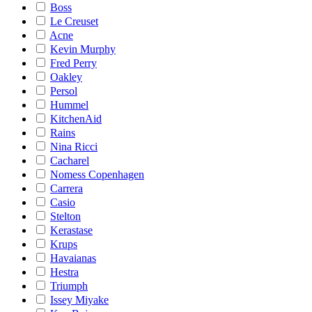
Boss
Le Creuset
Acne
Kevin Murphy
Fred Perry
Oakley
Persol
Hummel
KitchenAid
Rains
Nina Ricci
Cacharel
Nomess Copenhagen
Carrera
Casio
Stelton
Kerastase
Krups
Havaianas
Hestra
Triumph
Issey Miyake