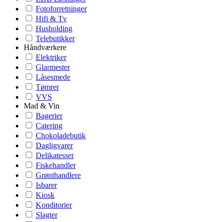
Fotoforretninger
Hifi & Tv
Husholding
Telebutikker
Håndværkere
Elektriker
Glarmester
Låsesmede
Tømrer
VVS
Mad & Vin
Bagerier
Catering
Chokoladebutik
Dagligvarer
Delikatesser
Fiskehandler
Grønthandlere
Isbarer
Kiosk
Konditorier
Slagter