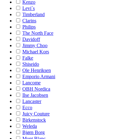
Kenzo
Levi´s
Timberland
Clarins
Philips
The North Face
Davidoff
Jimmy Choo
Michael Kors
Falke
Shiseido
Ole Henriksen
Emporio Armani
Lancome
OBH Nordica
Ilse Jacobsen
Lancaster
Ecco
Juicy Couture
Birkenstock
Weleda
Bjørn Borg
Mont Blanc