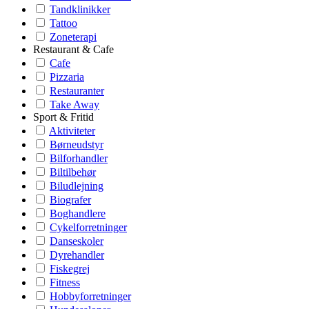
Tandklinikker
Tattoo
Zoneterapi
Restaurant & Cafe
Cafe
Pizzaria
Restauranter
Take Away
Sport & Fritid
Aktiviteter
Børneudstyr
Bilforhandler
Biltilbehør
Biludlejning
Biografer
Boghandlere
Cykelforretninger
Danseskoler
Dyrehandler
Fiskegrej
Fitness
Hobbyforretninger