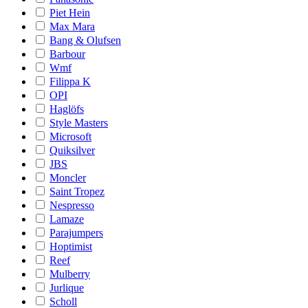
Piet Hein
Max Mara
Bang & Olufsen
Barbour
Wmf
Filippa K
OPI
Haglöfs
Style Masters
Microsoft
Quiksilver
JBS
Moncler
Saint Tropez
Nespresso
Lamaze
Parajumpers
Hoptimist
Reef
Mulberry
Jurlique
Scholl