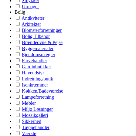
Smykker
Urmager
Bolig
Antikviteter
Arkitekter
Blomsterforretninger
Bolig Tilbehør
Brændeovne & Pejse
Byggematerialer
Ejendomsmægler
Farvehandler
Gardinbutikker
Haveudstyr
Indretningsbutik
Isenkræmmer
Køkken/Badeværelse
Lampeforretning
Møbler
Miljø Løsninger
Mosaikgalleri
Sikkerhed
Tæppehandler
Værktøj