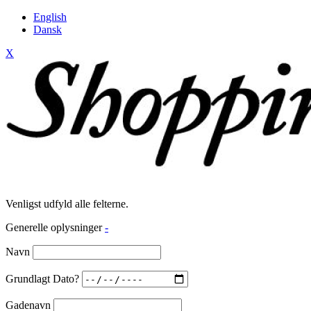
English
Dansk
X
Venligst udfyld alle felterne.
Generelle oplysninger
-
Navn
Grundlagt Dato?
Gadenavn