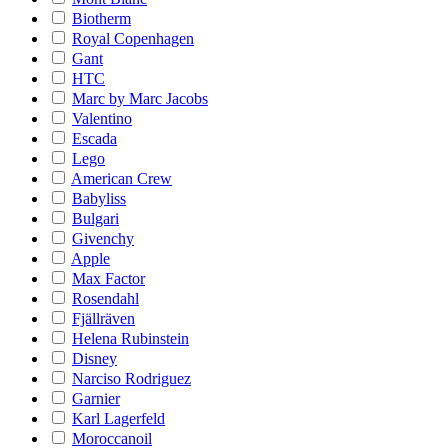
Biotherm
Royal Copenhagen
Gant
HTC
Marc by Marc Jacobs
Valentino
Escada
Lego
American Crew
Babyliss
Bulgari
Givenchy
Apple
Max Factor
Rosendahl
Fjällräven
Helena Rubinstein
Disney
Narciso Rodriguez
Garnier
Karl Lagerfeld
Moroccanoil