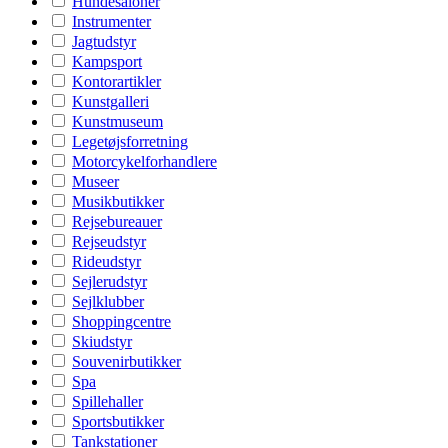
Hundesaloner
Instrumenter
Jagtudstyr
Kampsport
Kontorartikler
Kunstgalleri
Kunstmuseum
Legetøjsforretning
Motorcykelforhandlere
Museer
Musikbutikker
Rejsebureauer
Rejseudstyr
Rideudstyr
Sejlerudstyr
Sejlklubber
Shoppingcentre
Skiudstyr
Souvenirbutikker
Spa
Spillehaller
Sportsbutikker
Tankstationer