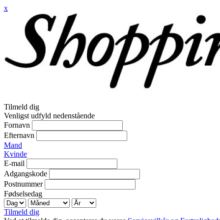
x
Tilmeld dig
Venligst udfyld nedenstående
Fornavn
Efternavn
Mand
Kvinde
E-mail
Adgangskode
Postnummer
Fødselsedag
Tilmeld dig