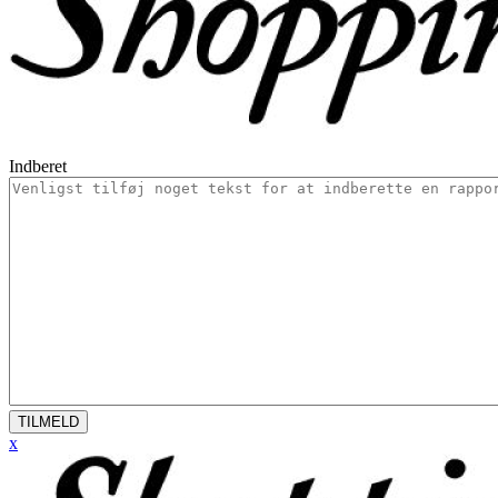
Indberet
TILMELD
x