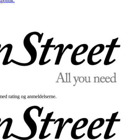
politik.
med rating og anmeldelserne.