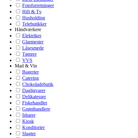
Fotoforretninger
Hifi & Tv
Husholding
Telebutikker
Håndværkere
Elektriker
Glarmester
Låsesmede
Tømrer
VVS
Mad & Vin
Bagerier
Catering
Chokoladebutik
Dagligvarer
Delikatesser
Fiskehandler
Grønthandlere
Isbarer
Kiosk
Konditorier
Slagter