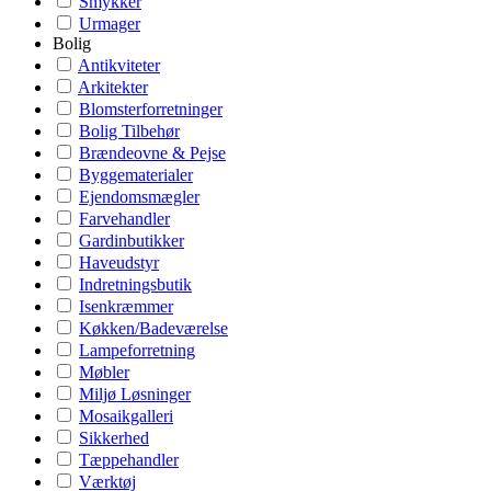
Smykker
Urmager
Bolig
Antikviteter
Arkitekter
Blomsterforretninger
Bolig Tilbehør
Brændeovne & Pejse
Byggematerialer
Ejendomsmægler
Farvehandler
Gardinbutikker
Haveudstyr
Indretningsbutik
Isenkræmmer
Køkken/Badeværelse
Lampeforretning
Møbler
Miljø Løsninger
Mosaikgalleri
Sikkerhed
Tæppehandler
Værktøj