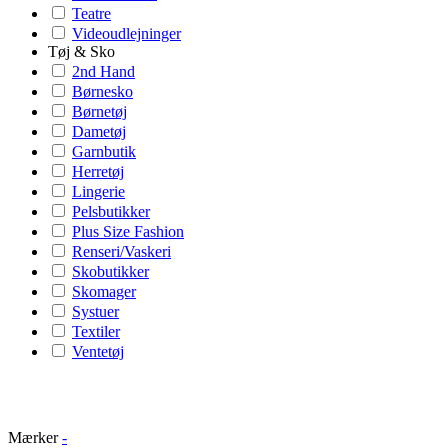
Teatre
Videoudlejninger
Tøj & Sko
2nd Hand
Børnesko
Børnetøj
Dametøj
Garnbutik
Herretøj
Lingerie
Pelsbutikker
Plus Size Fashion
Renseri/Vaskeri
Skobutikker
Skomager
Systuer
Textiler
Ventetøj
Mærker
-