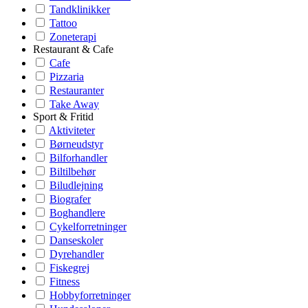
Tandklinikker
Tattoo
Zoneterapi
Restaurant & Cafe
Cafe
Pizzaria
Restauranter
Take Away
Sport & Fritid
Aktiviteter
Børneudstyr
Bilforhandler
Biltilbehør
Biludlejning
Biografer
Boghandlere
Cykelforretninger
Danseskoler
Dyrehandler
Fiskegrej
Fitness
Hobbyforretninger