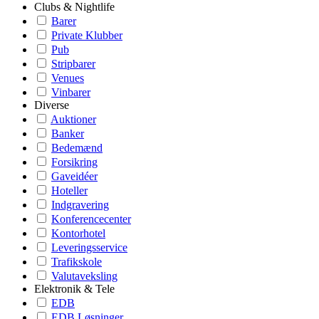
Clubs & Nightlife
Barer
Private Klubber
Pub
Stripbarer
Venues
Vinbarer
Diverse
Auktioner
Banker
Bedemænd
Forsikring
Gaveidéer
Hoteller
Indgravering
Konferencecenter
Kontorhotel
Leveringsservice
Trafikskole
Valutaveksling
Elektronik & Tele
EDB
EDB Løsninger