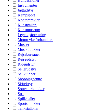
Hundesaloner
Instrumenter
Jagtudstyr
Kampsport
Kontorartikler
Kunstgalleri
Kunstmuseum
Legetøjsforretning
Motorcykelforhandlere
Museer
Musikbutikker
Rejsebureauer
Rejseudstyr
Rideudstyr
Sejlerudstyr
Sejlklubber
Shoppingcentre
Skiudstyr
Souvenirbutikker
Spa
Spillehaller
Sportsbutikker
Tankstationer