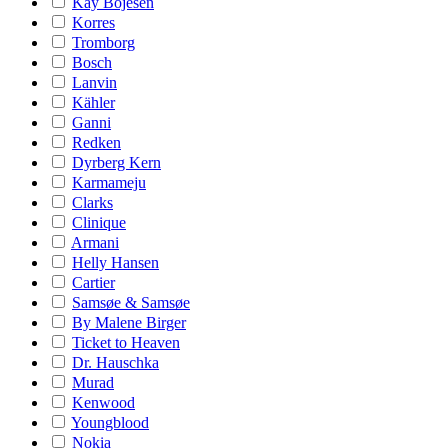
Kay Bojesen
Korres
Tromborg
Bosch
Lanvin
Kähler
Ganni
Redken
Dyrberg Kern
Karmameju
Clarks
Clinique
Armani
Helly Hansen
Cartier
Samsøe & Samsøe
By Malene Birger
Ticket to Heaven
Dr. Hauschka
Murad
Kenwood
Youngblood
Nokia