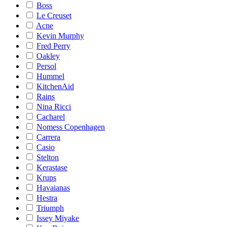
Boss
Le Creuset
Acne
Kevin Murphy
Fred Perry
Oakley
Persol
Hummel
KitchenAid
Rains
Nina Ricci
Cacharel
Nomess Copenhagen
Carrera
Casio
Stelton
Kerastase
Krups
Havaianas
Hestra
Triumph
Issey Miyake