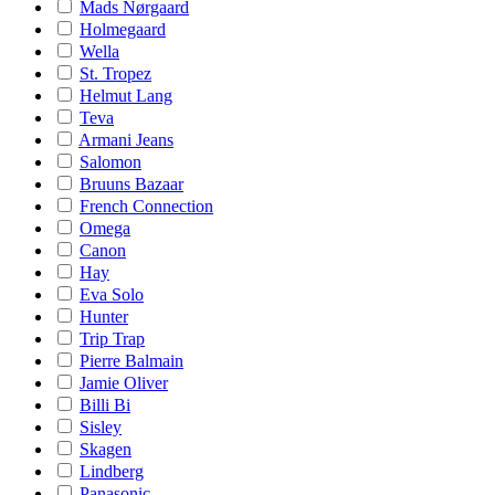
Mads Nørgaard
Holmegaard
Wella
St. Tropez
Helmut Lang
Teva
Armani Jeans
Salomon
Bruuns Bazaar
French Connection
Omega
Canon
Hay
Eva Solo
Hunter
Trip Trap
Pierre Balmain
Jamie Oliver
Billi Bi
Sisley
Skagen
Lindberg
Panasonic