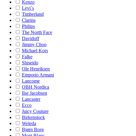
Kenzo
Levi´s
Timberland
Clarins
Philips
The North Face
Davidoff
Jimmy Choo
Michael Kors
Falke
Shiseido
Ole Henriksen
Emporio Armani
Lancome
OBH Nordica
Ilse Jacobsen
Lancaster
Ecco
Juicy Couture
Birkenstock
Weleda
Bjørn Borg
Mont Blanc