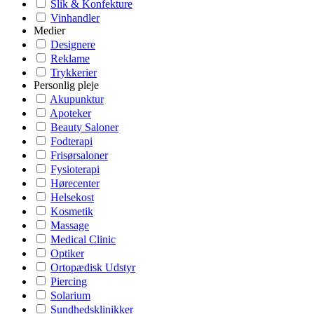
Slik & Konfekture
Vinhandler
Medier
Designere
Reklame
Trykkerier
Personlig pleje
Akupunktur
Apoteker
Beauty Saloner
Fodterapi
Frisørsaloner
Fysioterapi
Hørecenter
Helsekost
Kosmetik
Massage
Medical Clinic
Optiker
Ortopædisk Udstyr
Piercing
Solarium
Sundhedsklinikker