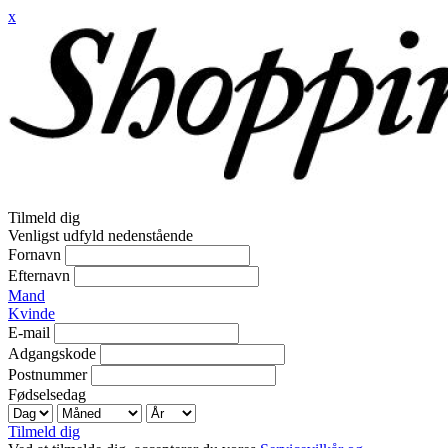
x
Tilmeld dig
Venligst udfyld nedenstående
Fornavn
Efternavn
Mand
Kvinde
E-mail
Adgangskode
Postnummer
Fødselsedag
Tilmeld dig