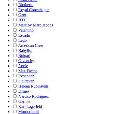
Biotherm
Royal Copenhagen
Gant
HTC
Marc by Marc Jacobs
Valentino
Escada
Lego
American Crew
Babyliss
Bulgari
Givenchy
Apple
Max Factor
Rosendahl
Fjällräven
Helena Rubinstein
Disney
Narciso Rodriguez
Garnier
Karl Lagerfeld
Moroccanoil