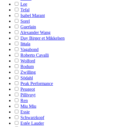
Lee
Tefal
Isabel Marant
Sorel
Guerlain
Alexander Wang
Day Birger et Mikkelsen
Iittala
Vagabond
Roberto Cavalli
Wolford
Bodum
Zwilling
Södahl
Peak Performance
Peugeot
Pillivuyt
Ren
Miu Miu
Essie
Schwarzkopf
Estée Lauder