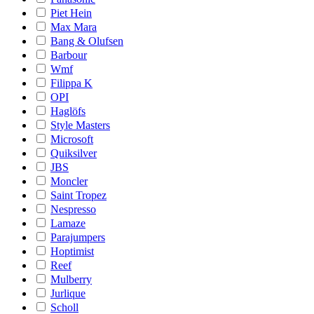
Piet Hein
Max Mara
Bang & Olufsen
Barbour
Wmf
Filippa K
OPI
Haglöfs
Style Masters
Microsoft
Quiksilver
JBS
Moncler
Saint Tropez
Nespresso
Lamaze
Parajumpers
Hoptimist
Reef
Mulberry
Jurlique
Scholl