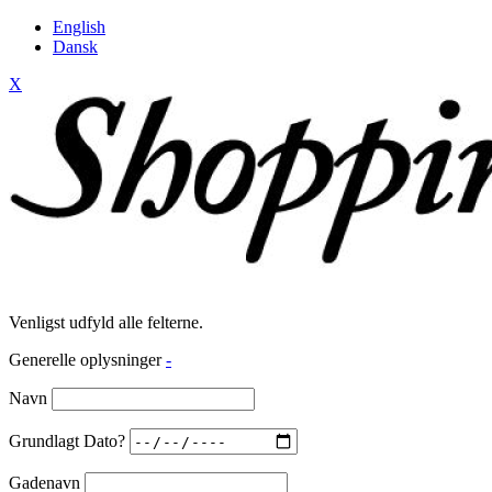
English
Dansk
X
Venligst udfyld alle felterne.
Generelle oplysninger
-
Navn
Grundlagt Dato?
Gadenavn