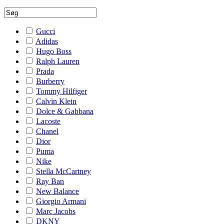
Gucci
Adidas
Hugo Boss
Ralph Lauren
Prada
Burberry
Tommy Hilfiger
Calvin Klein
Dolce & Gabbana
Lacoste
Chanel
Dior
Puma
Nike
Stella McCartney
Ray Ban
New Balance
Giorgio Armani
Marc Jacobs
DKNY