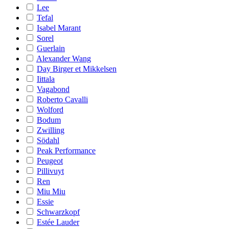
Lee
Tefal
Isabel Marant
Sorel
Guerlain
Alexander Wang
Day Birger et Mikkelsen
Iittala
Vagabond
Roberto Cavalli
Wolford
Bodum
Zwilling
Södahl
Peak Performance
Peugeot
Pillivuyt
Ren
Miu Miu
Essie
Schwarzkopf
Estée Lauder