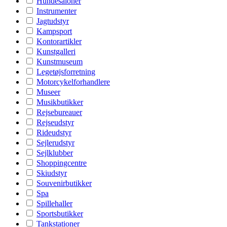
Hundesaloner
Instrumenter
Jagtudstyr
Kampsport
Kontorartikler
Kunstgalleri
Kunstmuseum
Legetøjsforretning
Motorcykelforhandlere
Museer
Musikbutikker
Rejsebureauer
Rejseudstyr
Rideudstyr
Sejlerudstyr
Sejlklubber
Shoppingcentre
Skiudstyr
Souvenirbutikker
Spa
Spillehaller
Sportsbutikker
Tankstationer