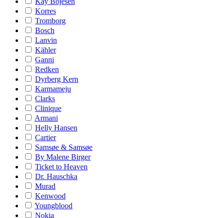
Kay Bojesen
Korres
Tromborg
Bosch
Lanvin
Kähler
Ganni
Redken
Dyrberg Kern
Karmameju
Clarks
Clinique
Armani
Helly Hansen
Cartier
Samsøe & Samsøe
By Malene Birger
Ticket to Heaven
Dr. Hauschka
Murad
Kenwood
Youngblood
Nokia