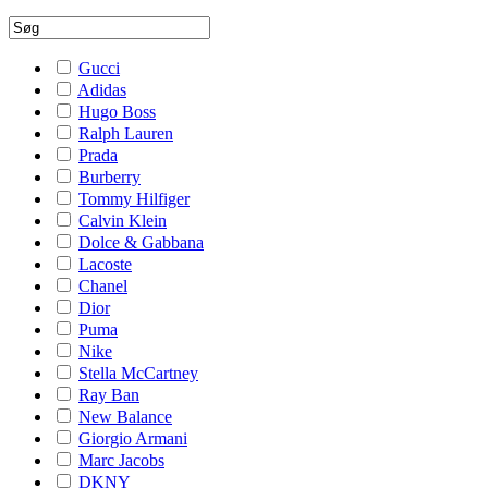
Gucci
Adidas
Hugo Boss
Ralph Lauren
Prada
Burberry
Tommy Hilfiger
Calvin Klein
Dolce & Gabbana
Lacoste
Chanel
Dior
Puma
Nike
Stella McCartney
Ray Ban
New Balance
Giorgio Armani
Marc Jacobs
DKNY