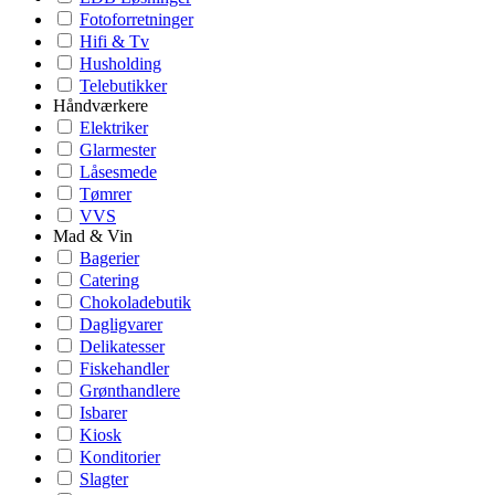
Fotoforretninger
Hifi & Tv
Husholding
Telebutikker
Håndværkere
Elektriker
Glarmester
Låsesmede
Tømrer
VVS
Mad & Vin
Bagerier
Catering
Chokoladebutik
Dagligvarer
Delikatesser
Fiskehandler
Grønthandlere
Isbarer
Kiosk
Konditorier
Slagter