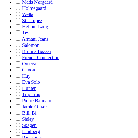
Mads Nørgaard
Holmegaard
Wella
St. Tropez
Helmut Lang
Teva
Armani Jeans
Salomon
Bruuns Bazaar
French Connection
Omega
Canon
Hay
Eva Solo
Hunter
Trip Trap
Pierre Balmain
Jamie Oliver
Billi Bi
Sisley
Skagen
Lindberg
Panasonic