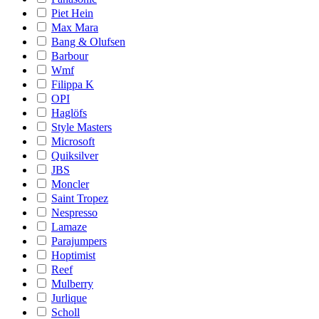
Piet Hein
Max Mara
Bang & Olufsen
Barbour
Wmf
Filippa K
OPI
Haglöfs
Style Masters
Microsoft
Quiksilver
JBS
Moncler
Saint Tropez
Nespresso
Lamaze
Parajumpers
Hoptimist
Reef
Mulberry
Jurlique
Scholl