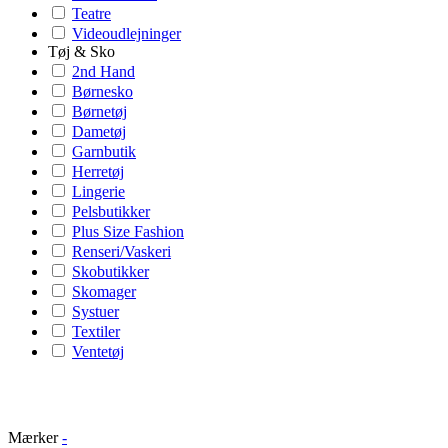
Teatre
Videoudlejninger
Tøj & Sko
2nd Hand
Børnesko
Børnetøj
Dametøj
Garnbutik
Herretøj
Lingerie
Pelsbutikker
Plus Size Fashion
Renseri/Vaskeri
Skobutikker
Skomager
Systuer
Textiler
Ventetøj
Mærker
-