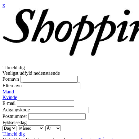
x
Tilmeld dig
Venligst udfyld nedenstående
Fornavn
Efternavn
Mand
Kvinde
E-mail
Adgangskode
Postnummer
Fødselsedag
Tilmeld dig