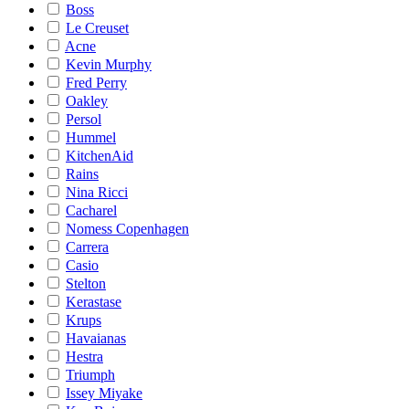
Boss
Le Creuset
Acne
Kevin Murphy
Fred Perry
Oakley
Persol
Hummel
KitchenAid
Rains
Nina Ricci
Cacharel
Nomess Copenhagen
Carrera
Casio
Stelton
Kerastase
Krups
Havaianas
Hestra
Triumph
Issey Miyake