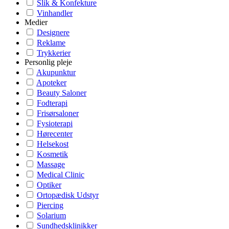
Slik & Konfekture
Vinhandler
Medier
Designere
Reklame
Trykkerier
Personlig pleje
Akupunktur
Apoteker
Beauty Saloner
Fodterapi
Frisørsaloner
Fysioterapi
Hørecenter
Helsekost
Kosmetik
Massage
Medical Clinic
Optiker
Ortopædisk Udstyr
Piercing
Solarium
Sundhedsklinikker