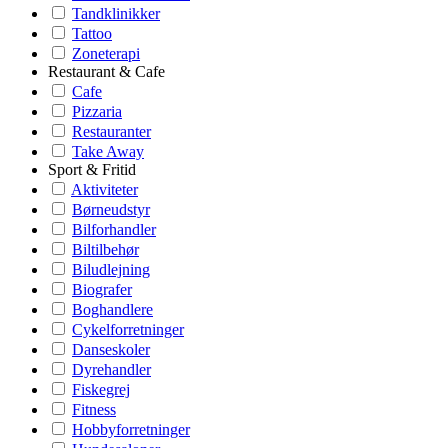
Tandklinikker
Tattoo
Zoneterapi
Restaurant & Cafe
Cafe
Pizzaria
Restauranter
Take Away
Sport & Fritid
Aktiviteter
Børneudstyr
Bilforhandler
Biltilbehør
Biludlejning
Biografer
Boghandlere
Cykelforretninger
Danseskoler
Dyrehandler
Fiskegrej
Fitness
Hobbyforretninger