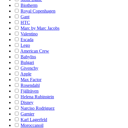
Biotherm
Royal Copenhagen
Gant
HTC
Marc by Marc Jacobs
Valentino
Escada
Lego
American Crew
Babyliss
Bulgari
Givenchy
Apple
Max Factor
Rosendahl
Fjällräven
Helena Rubinstein
Disney
Narciso Rodriguez
Garnier
Karl Lagerfeld
Moroccanoil