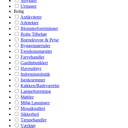
Smykker
Urmager
Bolig
Antikviteter
Arkitekter
Blomsterforretninger
Bolig Tilbehør
Brændeovne & Pejse
Byggematerialer
Ejendomsmægler
Farvehandler
Gardinbutikker
Haveudstyr
Indretningsbutik
Isenkræmmer
Køkken/Badeværelse
Lampeforretning
Møbler
Miljø Løsninger
Mosaikgalleri
Sikkerhed
Tæppehandler
Værktøj