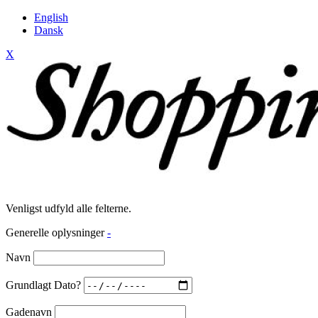
English
Dansk
X
Venligst udfyld alle felterne.
Generelle oplysninger
-
Navn
Grundlagt Dato?
Gadenavn