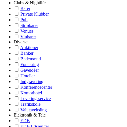
Clubs & Nightlife
Barer
Private Klubber
Pub
Stripbarer
Venues
Vinbarer
Diverse
Auktioner
Banker
Bedemænd
Forsikring
Gaveidéer
Hoteller
Indgravering
Konferencecenter
Kontorhotel
Leveringsservice
Trafikskole
Valutaveksling
Elektronik & Tele
EDB
EDB Løsninger