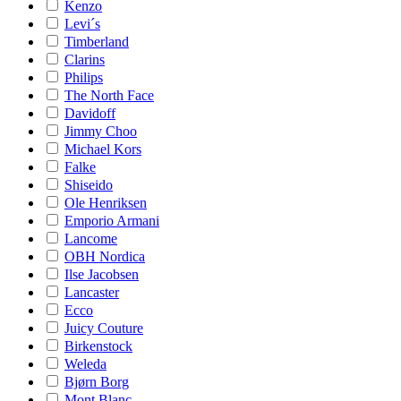
Kenzo
Levi´s
Timberland
Clarins
Philips
The North Face
Davidoff
Jimmy Choo
Michael Kors
Falke
Shiseido
Ole Henriksen
Emporio Armani
Lancome
OBH Nordica
Ilse Jacobsen
Lancaster
Ecco
Juicy Couture
Birkenstock
Weleda
Bjørn Borg
Mont Blanc