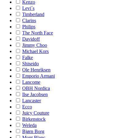
Kenzo
Levi´s
Timberland
Clarins
Philips
The North Face
Davidoff
Jimmy Choo
Michael Kors
Falke
Shiseido
Ole Henriksen
Emporio Armani
Lancome
OBH Nordica
Ilse Jacobsen
Lancaster
Ecco
Juicy Couture
Birkenstock
Weleda
Bjørn Borg
Mont Blanc