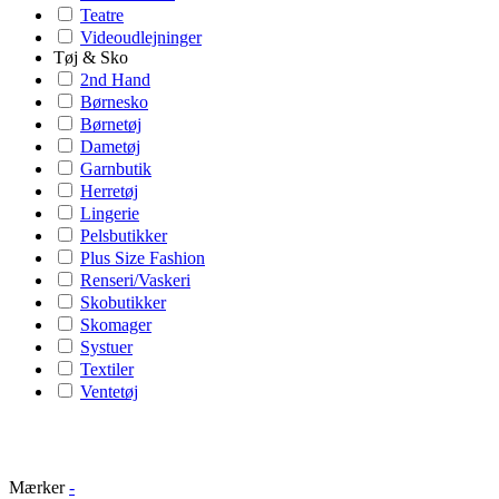
Teatre
Videoudlejninger
Tøj & Sko
2nd Hand
Børnesko
Børnetøj
Dametøj
Garnbutik
Herretøj
Lingerie
Pelsbutikker
Plus Size Fashion
Renseri/Vaskeri
Skobutikker
Skomager
Systuer
Textiler
Ventetøj
Mærker
-