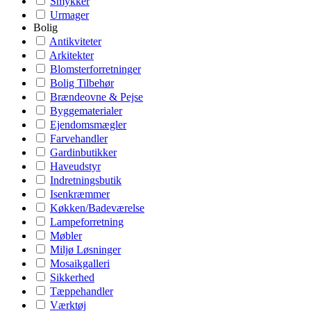
Smykker
Urmager
Bolig
Antikviteter
Arkitekter
Blomsterforretninger
Bolig Tilbehør
Brændeovne & Pejse
Byggematerialer
Ejendomsmægler
Farvehandler
Gardinbutikker
Haveudstyr
Indretningsbutik
Isenkræmmer
Køkken/Badeværelse
Lampeforretning
Møbler
Miljø Løsninger
Mosaikgalleri
Sikkerhed
Tæppehandler
Værktøj