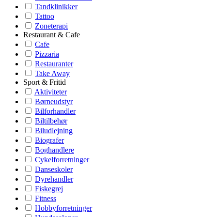
Tandklinikker
Tattoo
Zoneterapi
Restaurant & Cafe
Cafe
Pizzaria
Restauranter
Take Away
Sport & Fritid
Aktiviteter
Børneudstyr
Bilforhandler
Biltilbehør
Biludlejning
Biografer
Boghandlere
Cykelforretninger
Danseskoler
Dyrehandler
Fiskegrej
Fitness
Hobbyforretninger