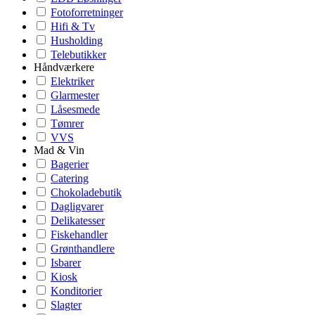
Fotoforretninger
Hifi & Tv
Husholding
Telebutikker
Håndværkere
Elektriker
Glarmester
Låsesmede
Tømrer
VVS
Mad & Vin
Bagerier
Catering
Chokoladebutik
Dagligvarer
Delikatesser
Fiskehandler
Grønthandlere
Isbarer
Kiosk
Konditorier
Slagter