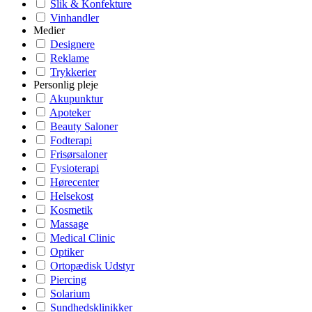
Slik & Konfekture
Vinhandler
Medier
Designere
Reklame
Trykkerier
Personlig pleje
Akupunktur
Apoteker
Beauty Saloner
Fodterapi
Frisørsaloner
Fysioterapi
Hørecenter
Helsekost
Kosmetik
Massage
Medical Clinic
Optiker
Ortopædisk Udstyr
Piercing
Solarium
Sundhedsklinikker