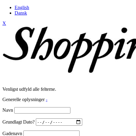
English
Dansk
X
Venligst udfyld alle felterne.
Generelle oplysninger
-
Navn
Grundlagt Dato?
Gadenavn