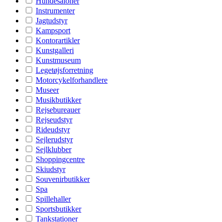
Hundesaloner
Instrumenter
Jagtudstyr
Kampsport
Kontorartikler
Kunstgalleri
Kunstmuseum
Legetøjsforretning
Motorcykelforhandlere
Museer
Musikbutikker
Rejsebureauer
Rejseudstyr
Rideudstyr
Sejlerudstyr
Sejlklubber
Shoppingcentre
Skiudstyr
Souvenirbutikker
Spa
Spillehaller
Sportsbutikker
Tankstationer