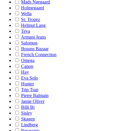
Mads Nørgaard
Holmegaard
Wella
St. Tropez
Helmut Lang
Teva
Armani Jeans
Salomon
Bruuns Bazaar
French Connection
Omega
Canon
Hay
Eva Solo
Hunter
Trip Trap
Pierre Balmain
Jamie Oliver
Billi Bi
Sisley
Skagen
Lindberg
Panasonic