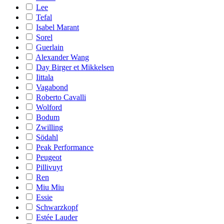
Lee
Tefal
Isabel Marant
Sorel
Guerlain
Alexander Wang
Day Birger et Mikkelsen
Iittala
Vagabond
Roberto Cavalli
Wolford
Bodum
Zwilling
Södahl
Peak Performance
Peugeot
Pillivuyt
Ren
Miu Miu
Essie
Schwarzkopf
Estée Lauder