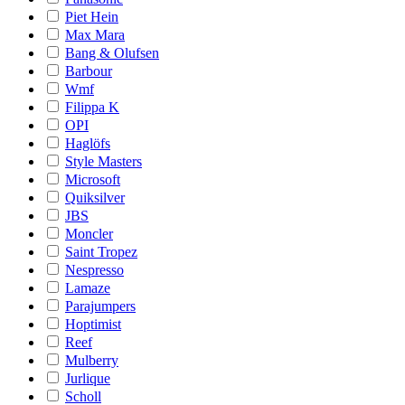
Piet Hein
Max Mara
Bang & Olufsen
Barbour
Wmf
Filippa K
OPI
Haglöfs
Style Masters
Microsoft
Quiksilver
JBS
Moncler
Saint Tropez
Nespresso
Lamaze
Parajumpers
Hoptimist
Reef
Mulberry
Jurlique
Scholl