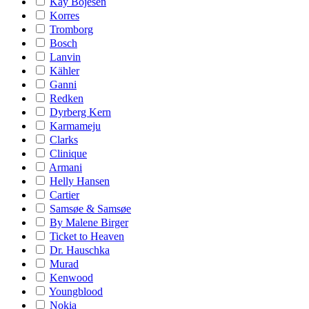
Kay Bojesen
Korres
Tromborg
Bosch
Lanvin
Kähler
Ganni
Redken
Dyrberg Kern
Karmameju
Clarks
Clinique
Armani
Helly Hansen
Cartier
Samsøe & Samsøe
By Malene Birger
Ticket to Heaven
Dr. Hauschka
Murad
Kenwood
Youngblood
Nokia