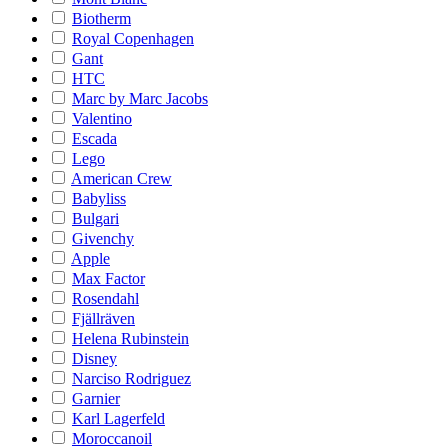
Biotherm
Royal Copenhagen
Gant
HTC
Marc by Marc Jacobs
Valentino
Escada
Lego
American Crew
Babyliss
Bulgari
Givenchy
Apple
Max Factor
Rosendahl
Fjällräven
Helena Rubinstein
Disney
Narciso Rodriguez
Garnier
Karl Lagerfeld
Moroccanoil