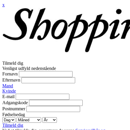
x
Tilmeld dig
Venligst udfyld nedenstående
Fornavn
Efternavn
Mand
Kvinde
E-mail
Adgangskode
Postnummer
Fødselsedag
Tilmeld dig