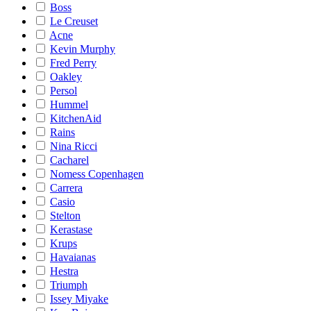
Boss
Le Creuset
Acne
Kevin Murphy
Fred Perry
Oakley
Persol
Hummel
KitchenAid
Rains
Nina Ricci
Cacharel
Nomess Copenhagen
Carrera
Casio
Stelton
Kerastase
Krups
Havaianas
Hestra
Triumph
Issey Miyake