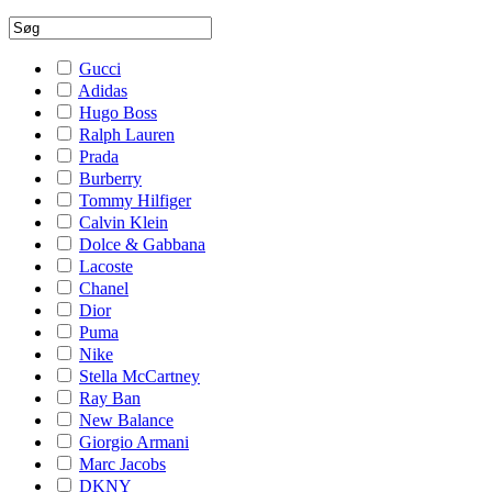
Gucci
Adidas
Hugo Boss
Ralph Lauren
Prada
Burberry
Tommy Hilfiger
Calvin Klein
Dolce & Gabbana
Lacoste
Chanel
Dior
Puma
Nike
Stella McCartney
Ray Ban
New Balance
Giorgio Armani
Marc Jacobs
DKNY