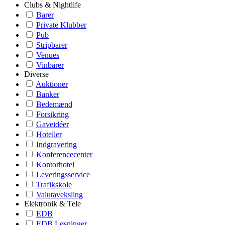
Clubs & Nightlife
Barer
Private Klubber
Pub
Stripbarer
Venues
Vinbarer
Diverse
Auktioner
Banker
Bedemænd
Forsikring
Gaveidéer
Hoteller
Indgravering
Konferencecenter
Kontorhotel
Leveringsservice
Trafikskole
Valutaveksling
Elektronik & Tele
EDB
EDB Løsninger