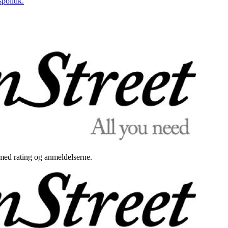
politik.
med rating og anmeldelserne.