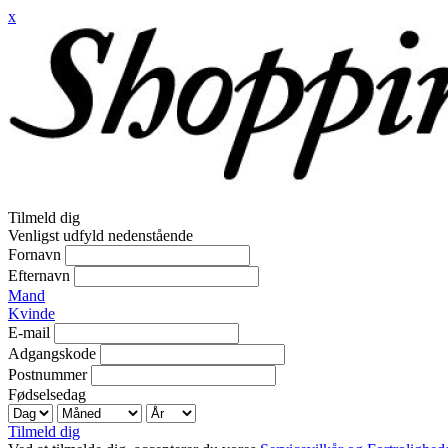
x
Tilmeld dig
Venligst udfyld nedenstående
Fornavn
Efternavn
Mand
Kvinde
E-mail
Adgangskode
Postnummer
Fødselsedag
Tilmeld dig