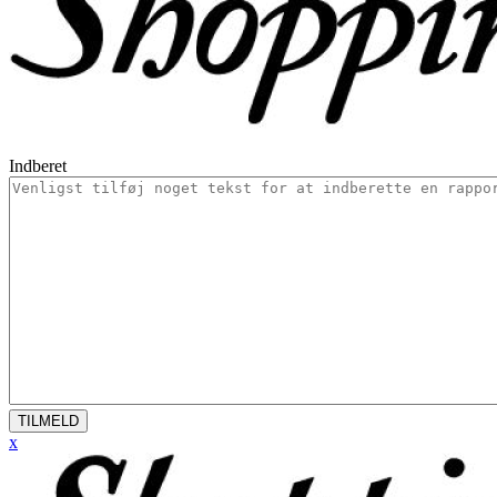
Indberet
TILMELD
x