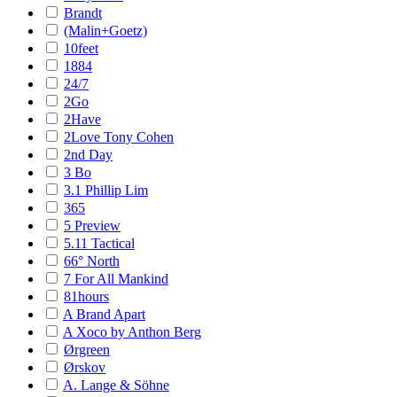
Brandt
(Malin+Goetz)
10feet
1884
24/7
2Go
2Have
2Love Tony Cohen
2nd Day
3 Bo
3.1 Phillip Lim
365
5 Preview
5.11 Tactical
66° North
7 For All Mankind
81hours
A Brand Apart
A Xoco by Anthon Berg
Ørgreen
Ørskov
A. Lange & Söhne