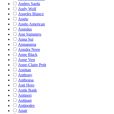
Andres Sarda
Andy Wolf
Angeles Blanco
Anglo
Anglo American
Angulus
Ann Summers
Anna Sui
Annapurna
Anndra Neen
Anne Black
Anne Vest
Anne-Claire Petit
Anntian
Anthony
Anthousa
Anti Hero
Antik Batik
Antinori
Antipast
Antipodes
Apair