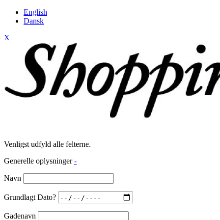
English
Dansk
X
Venligst udfyld alle felterne.
Generelle oplysninger
-
Navn
Grundlagt Dato?
Gadenavn