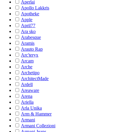
Aperlai
Apollo Lakkris
Apotheke
Apple
April77
Ara sko
Arabesque
Aramis
Arauto Rap
Arc'teryx
Arcam
Arche
Archetipo
ArchitectMade
Ardell
Areaware
Arena
Ariella
Arla Unika
Arm & Hammer
Armani
Armani Collezioni
Armani Jeans