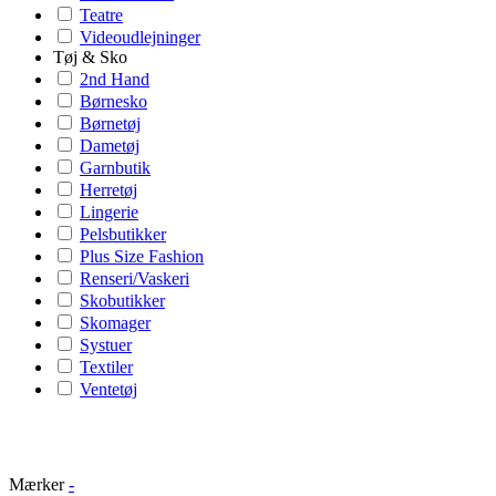
Teatre
Videoudlejninger
Tøj & Sko
2nd Hand
Børnesko
Børnetøj
Dametøj
Garnbutik
Herretøj
Lingerie
Pelsbutikker
Plus Size Fashion
Renseri/Vaskeri
Skobutikker
Skomager
Systuer
Textiler
Ventetøj
Mærker
-