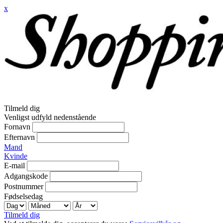
x
Tilmeld dig
Venligst udfyld nedenstående
Fornavn
Efternavn
Mand
Kvinde
E-mail
Adgangskode
Postnummer
Fødselsedag
Tilmeld dig