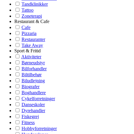
Tandklinikker
Tattoo
Zoneterapi
Restaurant & Cafe
Cafe
Pizzaria
Restauranter
Take Away
Sport & Fritid
Aktiviteter
Børneudstyr
Bilforhandler
Biltilbehør
Biludlejning
Biografer
Boghandlere
Cykelforretninger
Danseskoler
Dyrehandler
Fiskegrej
Fitness
Hobbyforretninger