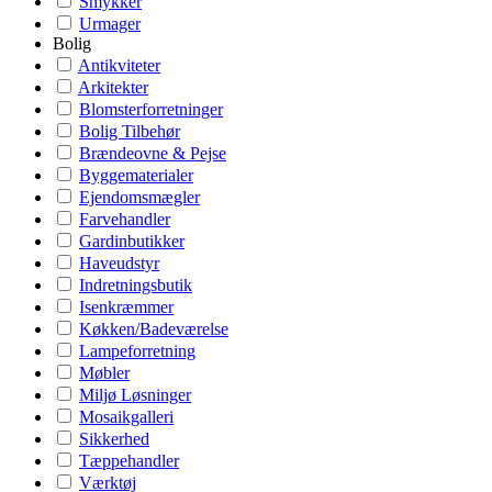
Smykker
Urmager
Bolig
Antikviteter
Arkitekter
Blomsterforretninger
Bolig Tilbehør
Brændeovne & Pejse
Byggematerialer
Ejendomsmægler
Farvehandler
Gardinbutikker
Haveudstyr
Indretningsbutik
Isenkræmmer
Køkken/Badeværelse
Lampeforretning
Møbler
Miljø Løsninger
Mosaikgalleri
Sikkerhed
Tæppehandler
Værktøj