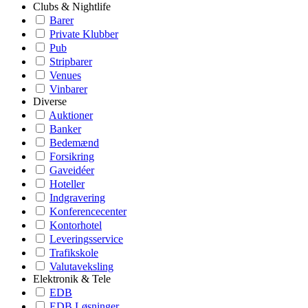
Clubs & Nightlife
Barer
Private Klubber
Pub
Stripbarer
Venues
Vinbarer
Diverse
Auktioner
Banker
Bedemænd
Forsikring
Gaveidéer
Hoteller
Indgravering
Konferencecenter
Kontorhotel
Leveringsservice
Trafikskole
Valutaveksling
Elektronik & Tele
EDB
EDB Løsninger