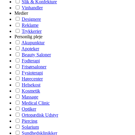
Slik & Konfekture
Vinhandler
Medier
Designere
Reklame
Trykkerier
Personlig pleje
Akupunktur
Apoteker
Beauty Saloner
Fodterapi
Frisørsaloner
Fysioterapi
Hørecenter
Helsekost
Kosmetik
Massage
Medical Clinic
Optiker
Ortopædisk Udstyr
Piercing
Solarium
Sundhedsklinikker