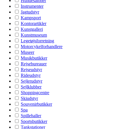
Hundesaloner
Instrumenter
Jagtudstyr
Kampsport
Kontorartikler
Kunstgalleri
Kunstmuseum
Legetøjsforretning
Motorcykelforhandlere
Museer
Musikbutikker
Rejsebureauer
Rejseudstyr
Rideudstyr
Sejlerudstyr
Sejlklubber
Shoppingcentre
Skiudstyr
Souvenirbutikker
Spa
Spillehaller
Sportsbutikker
Tankstationer