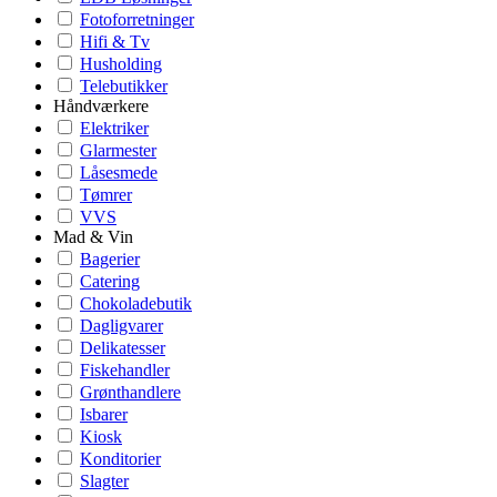
Fotoforretninger
Hifi & Tv
Husholding
Telebutikker
Håndværkere
Elektriker
Glarmester
Låsesmede
Tømrer
VVS
Mad & Vin
Bagerier
Catering
Chokoladebutik
Dagligvarer
Delikatesser
Fiskehandler
Grønthandlere
Isbarer
Kiosk
Konditorier
Slagter