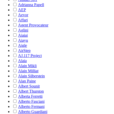
Adrianna Papell
AEP
Aevor
Affari
Agent Provocateur
Aglini
Aiaiai
Aiayu
Aigle
AirStep
AJ.117 Project
Alaia
Alain Mikli
Alain Milliat
Alain Silberstein
Alan Paine
Albert Sounit
Albert Thurston
Alberta Ferretti
Alberto Fasciani
Alberto Fermani
Alberto Guardiani