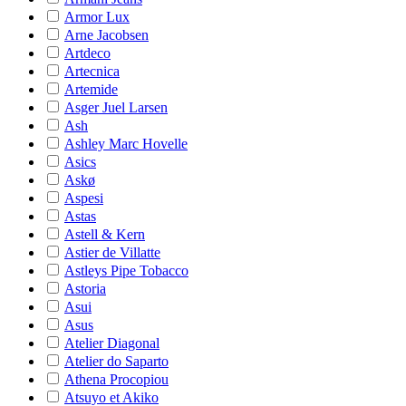
Armor Lux
Arne Jacobsen
Artdeco
Artecnica
Artemide
Asger Juel Larsen
Ash
Ashley Marc Hovelle
Asics
Askø
Aspesi
Astas
Astell & Kern
Astier de Villatte
Astleys Pipe Tobacco
Astoria
Asui
Asus
Atelier Diagonal
Atelier do Saparto
Athena Procopiou
Atsuyo et Akiko