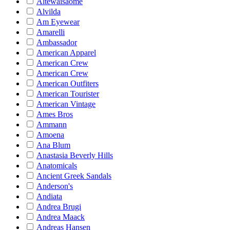
Altewaisaome
Alvilda
Am Eyewear
Amarelli
Ambassador
American Apparel
American Crew
American Crew
American Outfiters
American Tourister
American Vintage
Ames Bros
Ammann
Amoena
Ana Blum
Anastasia Beverly Hills
Anatomicals
Ancient Greek Sandals
Anderson's
Andiata
Andrea Brugi
Andrea Maack
Andreas Hansen