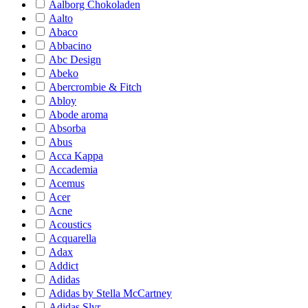
Aalborg Chokoladen
Aalto
Abaco
Abbacino
Abc Design
Abeko
Abercrombie & Fitch
Abloy
Abode aroma
Absorba
Abus
Acca Kappa
Accademia
Acemus
Acer
Acne
Acoustics
Acquarella
Adax
Addict
Adidas
Adidas by Stella McCartney
Adidas Slvr