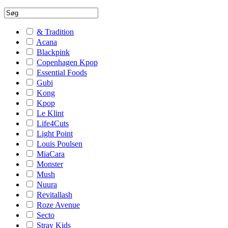
& Tradition
Acana
Blackpink
Copenhagen Kpop
Essential Foods
Gubi
Kong
Kpop
Le Klint
Life4Cuts
Light Point
Louis Poulsen
MiaCara
Monster
Mush
Nuura
Revitallash
Roze Avenue
Secto
Stray Kids