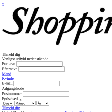
x
Tilmeld dig
Venligst udfyld nedenstående
Fornavn
Efternavn
Mand
Kvinde
E-mail
Adgangskode
Postnummer
Fødselsedag
Tilmeld dig