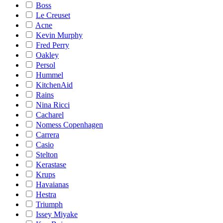
Boss
Le Creuset
Acne
Kevin Murphy
Fred Perry
Oakley
Persol
Hummel
KitchenAid
Rains
Nina Ricci
Cacharel
Nomess Copenhagen
Carrera
Casio
Stelton
Kerastase
Krups
Havaianas
Hestra
Triumph
Issey Miyake