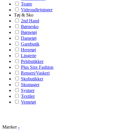
Teatre
Videoudlejninger
Tøj & Sko
2nd Hand
Børnesko
Børnetøj
Dametøj
Garnbutik
Herretøj
Lingerie
Pelsbutikker
Plus Size Fashion
Renseri/Vaskeri
Skobutikker
Skomager
Systuer
Textiler
Ventetøj
Mærker
-