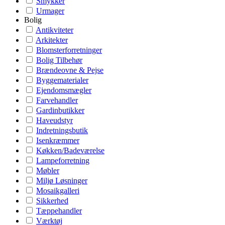
Smykker
Urmager
Bolig
Antikviteter
Arkitekter
Blomsterforretninger
Bolig Tilbehør
Brændeovne & Pejse
Byggematerialer
Ejendomsmægler
Farvehandler
Gardinbutikker
Haveudstyr
Indretningsbutik
Isenkræmmer
Køkken/Badeværelse
Lampeforretning
Møbler
Miljø Løsninger
Mosaikgalleri
Sikkerhed
Tæppehandler
Værktøj