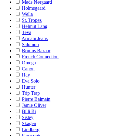
Mads Nørgaard
Holmegaard
Wella
St. Tropez
Helmut Lang
Teva
Armani Jeans
Salomon
Bruuns Bazaar
French Connection
Omega
Canon
Hay
Eva Solo
Hunter
Trip Trap
Pierre Balmain
Jamie Oliver
Billi Bi
Sisley
Skagen
Lindberg
Panasonic