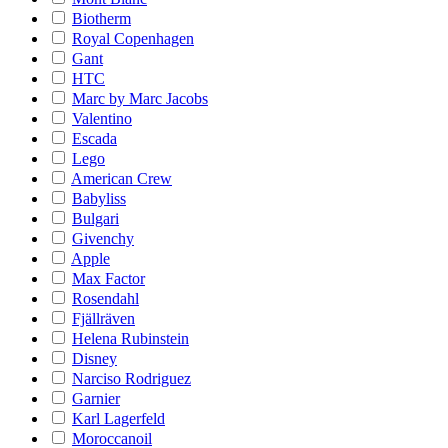
Biotherm
Royal Copenhagen
Gant
HTC
Marc by Marc Jacobs
Valentino
Escada
Lego
American Crew
Babyliss
Bulgari
Givenchy
Apple
Max Factor
Rosendahl
Fjällräven
Helena Rubinstein
Disney
Narciso Rodriguez
Garnier
Karl Lagerfeld
Moroccanoil