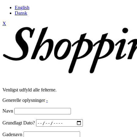
English
Dansk
X
Venligst udfyld alle felterne.
Generelle oplysninger
-
Navn
Grundlagt Dato?
Gadenavn