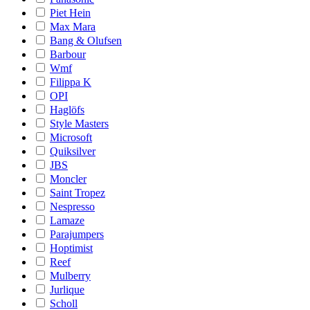
Piet Hein
Max Mara
Bang & Olufsen
Barbour
Wmf
Filippa K
OPI
Haglöfs
Style Masters
Microsoft
Quiksilver
JBS
Moncler
Saint Tropez
Nespresso
Lamaze
Parajumpers
Hoptimist
Reef
Mulberry
Jurlique
Scholl