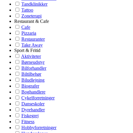
Tandklinikker
Tattoo
Zoneterapi
Restaurant & Cafe
Cafe
Pizzaria
Restauranter
Take Away
Sport & Fritid
Aktiviteter
Børneudstyr
Bilforhandler
Biltilbehør
Biludlejning
Biografer
Boghandlere
Cykelforretninger
Danseskoler
Dyrehandler
Fiskegrej
Fitness
Hobbyforretninger