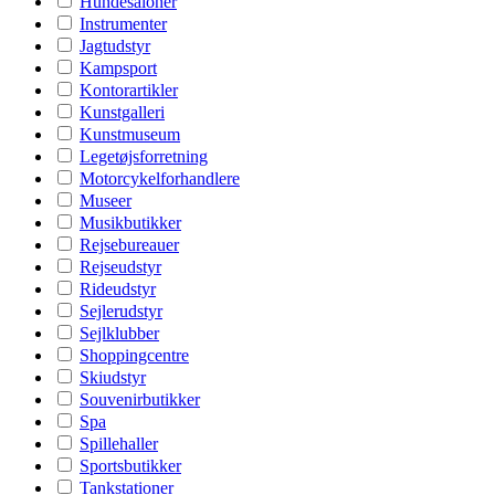
Hundesaloner
Instrumenter
Jagtudstyr
Kampsport
Kontorartikler
Kunstgalleri
Kunstmuseum
Legetøjsforretning
Motorcykelforhandlere
Museer
Musikbutikker
Rejsebureauer
Rejseudstyr
Rideudstyr
Sejlerudstyr
Sejlklubber
Shoppingcentre
Skiudstyr
Souvenirbutikker
Spa
Spillehaller
Sportsbutikker
Tankstationer