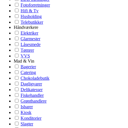
Fotoforretninger
Hifi & Tv
Husholding
Telebutikker
Håndværkere
Elektriker
Glarmester
Låsesmede
Tømrer
VVS
Mad & Vin
Bagerier
Catering
Chokoladebutik
Dagligvarer
Delikatesser
Fiskehandler
Grønthandlere
Isbarer
Kiosk
Konditorier
Slagter