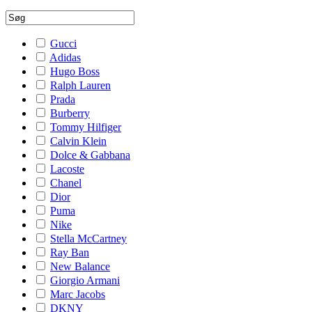
Gucci
Adidas
Hugo Boss
Ralph Lauren
Prada
Burberry
Tommy Hilfiger
Calvin Klein
Dolce & Gabbana
Lacoste
Chanel
Dior
Puma
Nike
Stella McCartney
Ray Ban
New Balance
Giorgio Armani
Marc Jacobs
DKNY