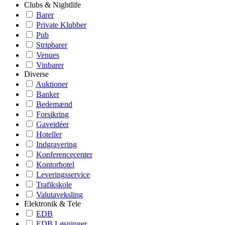
Clubs & Nightlife
Barer
Private Klubber
Pub
Stripbarer
Venues
Vinbarer
Diverse
Auktioner
Banker
Bedemænd
Forsikring
Gaveidéer
Hoteller
Indgravering
Konferencecenter
Kontorhotel
Leveringsservice
Trafikskole
Valutaveksling
Elektronik & Tele
EDB
EDB Løsninger