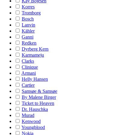
Kay Bojesen
Korres
Tromborg
Bosch
Lanvin
Kähler
Ganni
Redken
Dyrberg Kern
Karmameju
Clarks
Clinique
Armani
Helly Hansen
Cartier
Samsøe & Samsøe
By Malene Birger
Ticket to Heaven
Dr. Hauschka
Murad
Kenwood
Youngblood
Nokia