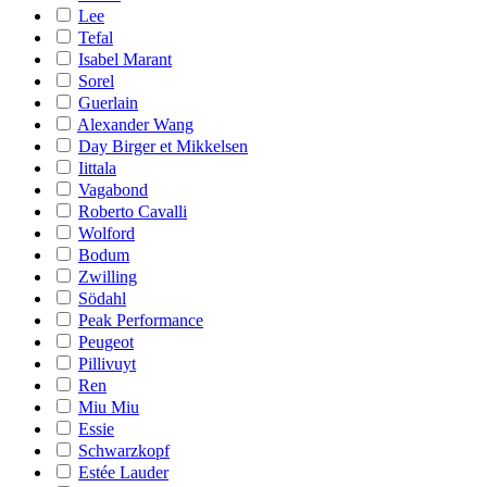
Lee
Tefal
Isabel Marant
Sorel
Guerlain
Alexander Wang
Day Birger et Mikkelsen
Iittala
Vagabond
Roberto Cavalli
Wolford
Bodum
Zwilling
Södahl
Peak Performance
Peugeot
Pillivuyt
Ren
Miu Miu
Essie
Schwarzkopf
Estée Lauder