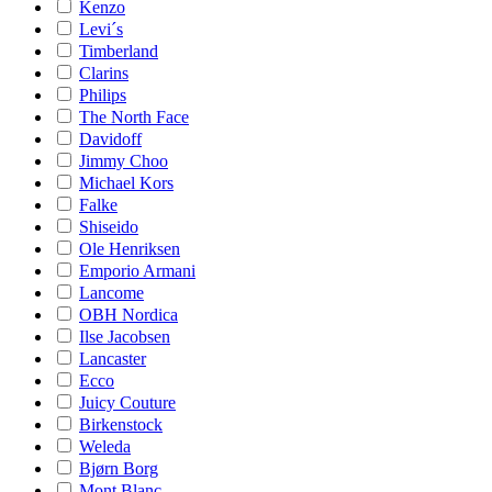
Kenzo
Levi´s
Timberland
Clarins
Philips
The North Face
Davidoff
Jimmy Choo
Michael Kors
Falke
Shiseido
Ole Henriksen
Emporio Armani
Lancome
OBH Nordica
Ilse Jacobsen
Lancaster
Ecco
Juicy Couture
Birkenstock
Weleda
Bjørn Borg
Mont Blanc