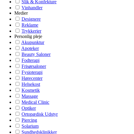
Slik & Konfekture
Vinhandler
Medier
Designere
Reklame
Trykkerier
Personlig pleje
Akupunktur
Apoteker
Beauty Saloner
Fodterapi
Frisørsaloner
Fysioterapi
Hørecenter
Helsekost
Kosmetik
Massage
Medical Clinic
Optiker
Ortopædisk Udstyr
Piercing
Solarium
Sundhedsklinikker