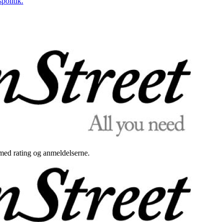
politik.
med rating og anmeldelserne.