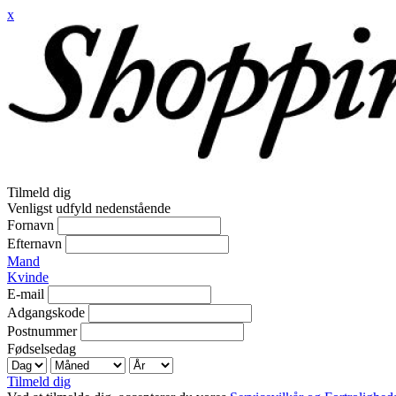
x
Tilmeld dig
Venligst udfyld nedenstående
Fornavn
Efternavn
Mand
Kvinde
E-mail
Adgangskode
Postnummer
Fødselsedag
Tilmeld dig