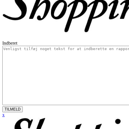
Indberet
TILMELD
x