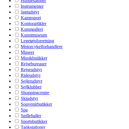
Hundesaloner
Instrumenter
Jagtudstyr
Kampsport
Kontorartikler
Kunstgalleri
Kunstmuseum
Legetøjsforretning
Motorcykelforhandlere
Museer
Musikbutikker
Rejsebureauer
Rejseudstyr
Rideudstyr
Sejlerudstyr
Sejlklubber
Shoppingcentre
Skiudstyr
Souvenirbutikker
Spa
Spillehaller
Sportsbutikker
Tankstationer