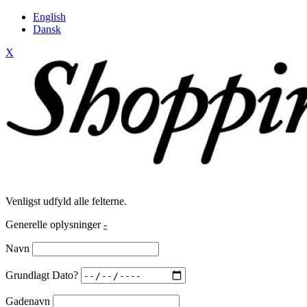
English
Dansk
X
Venligst udfyld alle felterne.
Generelle oplysninger
-
Navn
Grundlagt Dato?
Gadenavn