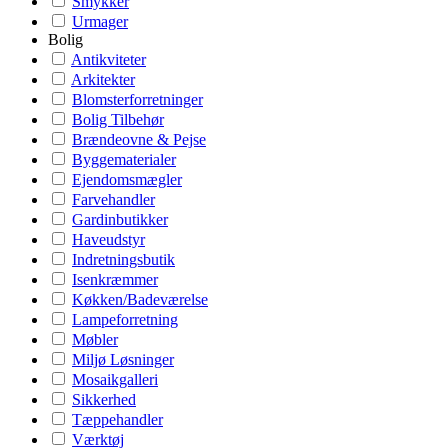
Smykker
Urmager
Bolig
Antikviteter
Arkitekter
Blomsterforretninger
Bolig Tilbehør
Brændeovne & Pejse
Byggematerialer
Ejendomsmægler
Farvehandler
Gardinbutikker
Haveudstyr
Indretningsbutik
Isenkræmmer
Køkken/Badeværelse
Lampeforretning
Møbler
Miljø Løsninger
Mosaikgalleri
Sikkerhed
Tæppehandler
Værktøj