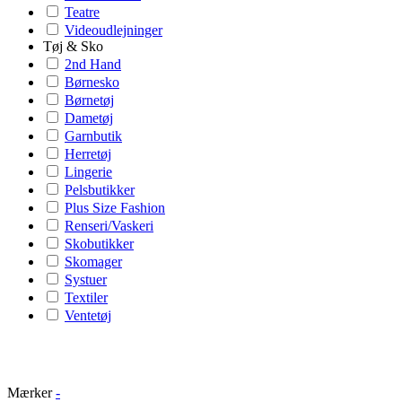
Teatre
Videoudlejninger
Tøj & Sko
2nd Hand
Børnesko
Børnetøj
Dametøj
Garnbutik
Herretøj
Lingerie
Pelsbutikker
Plus Size Fashion
Renseri/Vaskeri
Skobutikker
Skomager
Systuer
Textiler
Ventetøj
Mærker
-