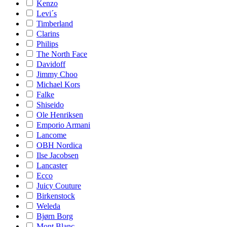
Kenzo
Levi´s
Timberland
Clarins
Philips
The North Face
Davidoff
Jimmy Choo
Michael Kors
Falke
Shiseido
Ole Henriksen
Emporio Armani
Lancome
OBH Nordica
Ilse Jacobsen
Lancaster
Ecco
Juicy Couture
Birkenstock
Weleda
Bjørn Borg
Mont Blanc