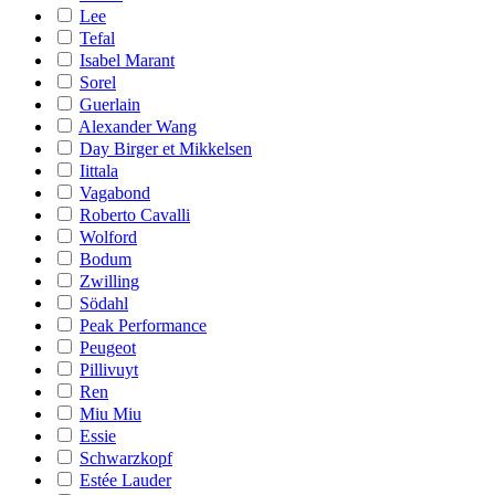
Lee
Tefal
Isabel Marant
Sorel
Guerlain
Alexander Wang
Day Birger et Mikkelsen
Iittala
Vagabond
Roberto Cavalli
Wolford
Bodum
Zwilling
Södahl
Peak Performance
Peugeot
Pillivuyt
Ren
Miu Miu
Essie
Schwarzkopf
Estée Lauder