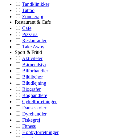
Tandklinikker
Tattoo
Zoneterapi
Restaurant & Cafe
Cafe
Pizzaria
Restauranter
Take Away
Sport & Fritid
Aktiviteter
Børneudstyr
Bilforhandler
Biltilbehør
Biludlejning
Biografer
Boghandlere
Cykelforretninger
Danseskoler
Dyrehandler
Fiskegrej
Fitness
Hobbyforretninger