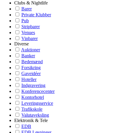
Clubs & Nightlife
Barer
Private Klubber
Pub
Stripbarer
Venues
Vinbarer
Diverse
Auktioner
Banker
Bedemænd
Forsikring
Gaveidéer
Hoteller
Indgravering
Konferencecenter
Kontorhotel
Leveringsservice
Trafikskole
Valutaveksling
Elektronik & Tele
EDB
EDB Løsninger