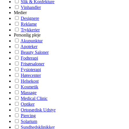
Slik & Konfekture
Vinhandler
Medier
Designere
Reklame
Trykkerier
Personlig pleje
Akupunktur
Apoteker
Beauty Saloner
Fodterapi
Frisørsaloner
Fysioterapi
Hørecenter
Helsekost
Kosmetik
Massage
Medical Clinic
Optiker
Ortopædisk Udstyr
Piercing
Solarium
Sundhedsklinikker