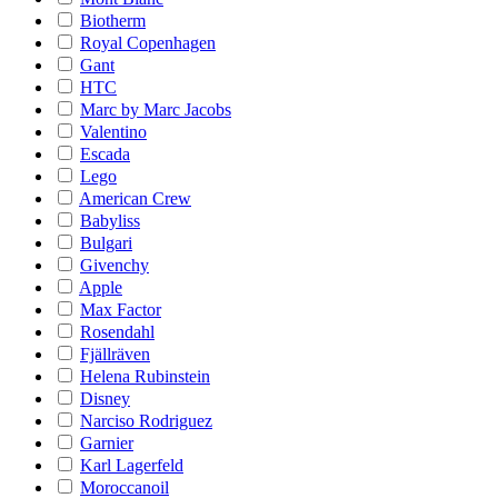
Biotherm
Royal Copenhagen
Gant
HTC
Marc by Marc Jacobs
Valentino
Escada
Lego
American Crew
Babyliss
Bulgari
Givenchy
Apple
Max Factor
Rosendahl
Fjällräven
Helena Rubinstein
Disney
Narciso Rodriguez
Garnier
Karl Lagerfeld
Moroccanoil