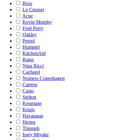
Boss
Le Creuset
Acne
Kevin Murphy
Fred Perry
Oakley
Persol
Hummel
KitchenAid
Rains
Nina Ricci
Cacharel
Nomess Copenhagen
Carrera
Casio
Stelton
Kerastase
Krups
Havaianas
Hestra
Triumph
Issey Miyake