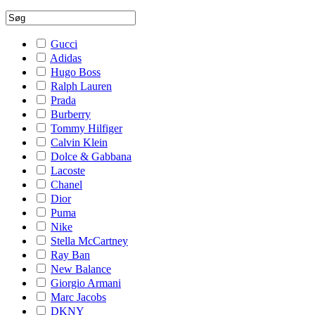
Gucci
Adidas
Hugo Boss
Ralph Lauren
Prada
Burberry
Tommy Hilfiger
Calvin Klein
Dolce & Gabbana
Lacoste
Chanel
Dior
Puma
Nike
Stella McCartney
Ray Ban
New Balance
Giorgio Armani
Marc Jacobs
DKNY