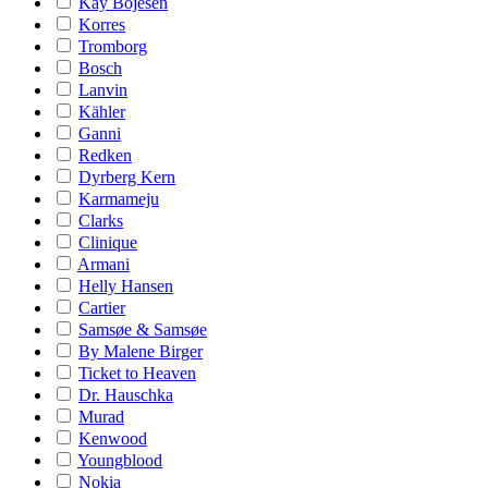
Kay Bojesen
Korres
Tromborg
Bosch
Lanvin
Kähler
Ganni
Redken
Dyrberg Kern
Karmameju
Clarks
Clinique
Armani
Helly Hansen
Cartier
Samsøe & Samsøe
By Malene Birger
Ticket to Heaven
Dr. Hauschka
Murad
Kenwood
Youngblood
Nokia