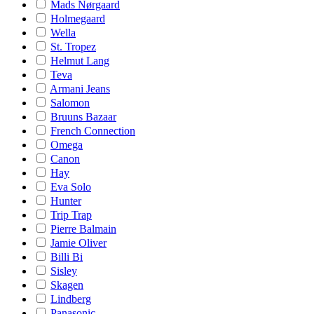
Mads Nørgaard
Holmegaard
Wella
St. Tropez
Helmut Lang
Teva
Armani Jeans
Salomon
Bruuns Bazaar
French Connection
Omega
Canon
Hay
Eva Solo
Hunter
Trip Trap
Pierre Balmain
Jamie Oliver
Billi Bi
Sisley
Skagen
Lindberg
Panasonic