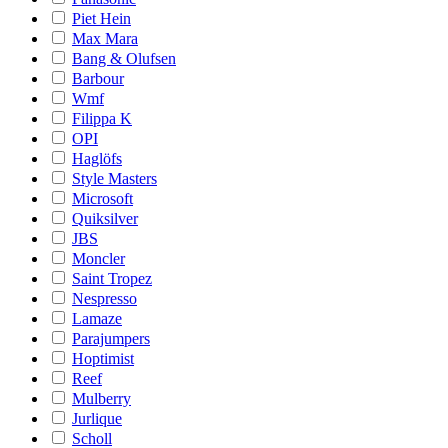
Piet Hein
Max Mara
Bang & Olufsen
Barbour
Wmf
Filippa K
OPI
Haglöfs
Style Masters
Microsoft
Quiksilver
JBS
Moncler
Saint Tropez
Nespresso
Lamaze
Parajumpers
Hoptimist
Reef
Mulberry
Jurlique
Scholl