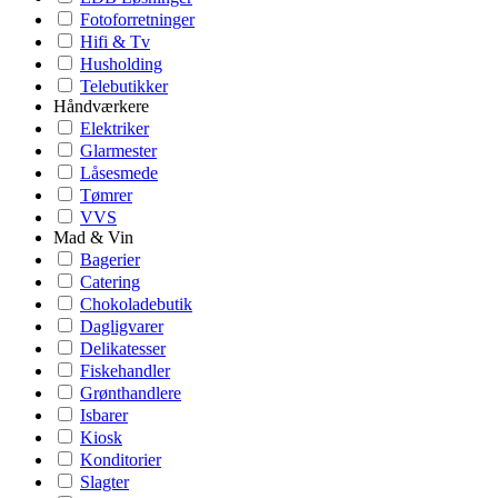
Fotoforretninger
Hifi & Tv
Husholding
Telebutikker
Håndværkere
Elektriker
Glarmester
Låsesmede
Tømrer
VVS
Mad & Vin
Bagerier
Catering
Chokoladebutik
Dagligvarer
Delikatesser
Fiskehandler
Grønthandlere
Isbarer
Kiosk
Konditorier
Slagter