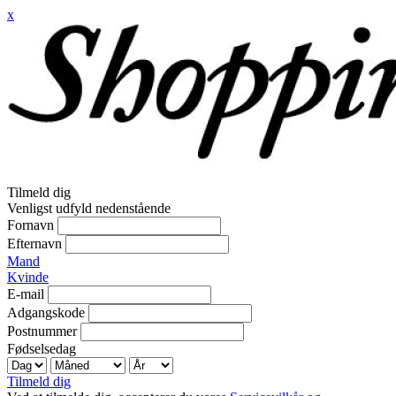
x
Tilmeld dig
Venligst udfyld nedenstående
Fornavn
Efternavn
Mand
Kvinde
E-mail
Adgangskode
Postnummer
Fødselsedag
Tilmeld dig