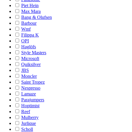
Piet Hein
Max Mara
Bang & Olufsen
Barbour
Wmf
Filippa K
OPI
Haglöfs
Style Masters
Microsoft
Quiksilver
JBS
Moncler
Saint Tropez
Nespresso
Lamaze
Parajumpers
Hoptimist
Reef
Mulberry
Jurlique
Scholl