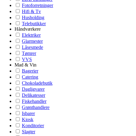
Fotoforretninger
Hifi & Tv
Husholding
Telebutikker
Håndværkere
Elektriker
Glarmester
Låsesmede
Tømrer
VVS
Mad & Vin
Bagerier
Catering
Chokoladebutik
Dagligvarer
Delikatesser
Fiskehandler
Grønthandlere
Isbarer
Kiosk
Konditorier
Slagter