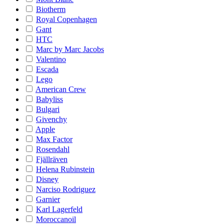
Biotherm
Royal Copenhagen
Gant
HTC
Marc by Marc Jacobs
Valentino
Escada
Lego
American Crew
Babyliss
Bulgari
Givenchy
Apple
Max Factor
Rosendahl
Fjällräven
Helena Rubinstein
Disney
Narciso Rodriguez
Garnier
Karl Lagerfeld
Moroccanoil