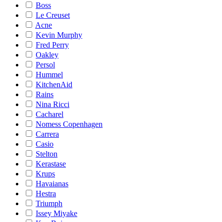
Boss
Le Creuset
Acne
Kevin Murphy
Fred Perry
Oakley
Persol
Hummel
KitchenAid
Rains
Nina Ricci
Cacharel
Nomess Copenhagen
Carrera
Casio
Stelton
Kerastase
Krups
Havaianas
Hestra
Triumph
Issey Miyake