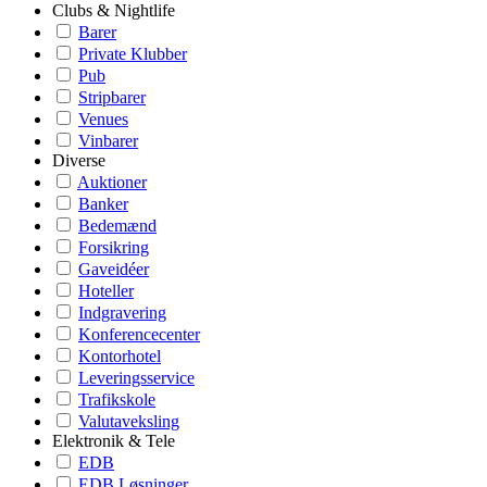
Clubs & Nightlife
Barer
Private Klubber
Pub
Stripbarer
Venues
Vinbarer
Diverse
Auktioner
Banker
Bedemænd
Forsikring
Gaveidéer
Hoteller
Indgravering
Konferencecenter
Kontorhotel
Leveringsservice
Trafikskole
Valutaveksling
Elektronik & Tele
EDB
EDB Løsninger