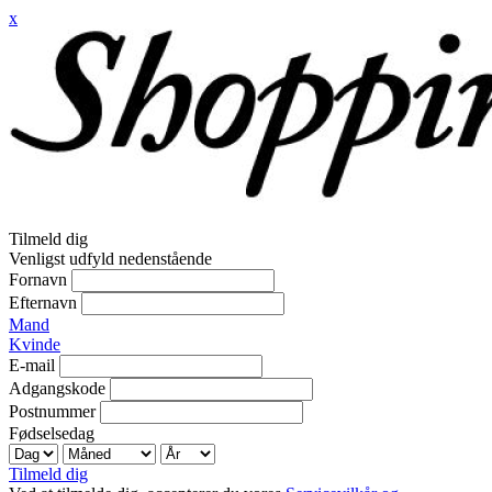
x
Tilmeld dig
Venligst udfyld nedenstående
Fornavn
Efternavn
Mand
Kvinde
E-mail
Adgangskode
Postnummer
Fødselsedag
Tilmeld dig