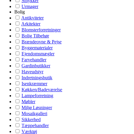
Smykker
Urmager
Bolig
Antikviteter
Arkitekter
Blomsterforretninger
Bolig Tilbehør
Brændeovne & Pejse
Byggematerialer
Ejendomsmægler
Farvehandler
Gardinbutikker
Haveudstyr
Indretningsbutik
Isenkræmmer
Køkken/Badeværelse
Lampeforretning
Møbler
Miljø Løsninger
Mosaikgalleri
Sikkerhed
Tæppehandler
Værktøj