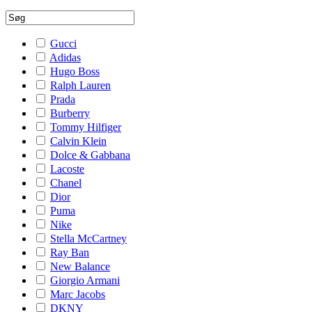
Gucci
Adidas
Hugo Boss
Ralph Lauren
Prada
Burberry
Tommy Hilfiger
Calvin Klein
Dolce & Gabbana
Lacoste
Chanel
Dior
Puma
Nike
Stella McCartney
Ray Ban
New Balance
Giorgio Armani
Marc Jacobs
DKNY