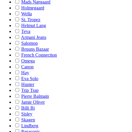
Mads Nørgaard
Holmegaard
Wella
St. Tropez
Helmut Lang
Teva
Armani Jeans
Salomon
Bruuns Bazaar
French Connection
Omega
Canon
Hay
Eva Solo
Hunter
Trip Trap
Pierre Balmain
Jamie Oliver
Billi Bi
Sisley
Skagen
Lindberg
Panasonic