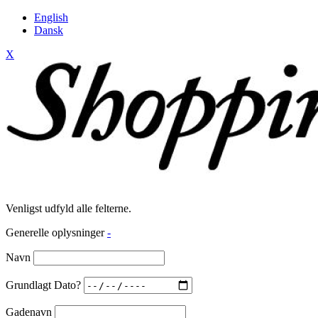
English
Dansk
X
Venligst udfyld alle felterne.
Generelle oplysninger
-
Navn
Grundlagt Dato?
Gadenavn