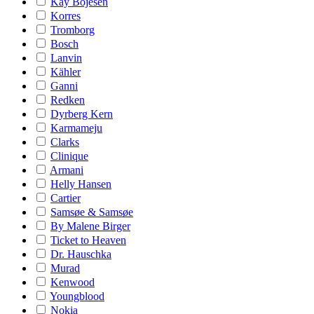
Kay Bojesen
Korres
Tromborg
Bosch
Lanvin
Kähler
Ganni
Redken
Dyrberg Kern
Karmameju
Clarks
Clinique
Armani
Helly Hansen
Cartier
Samsøe & Samsøe
By Malene Birger
Ticket to Heaven
Dr. Hauschka
Murad
Kenwood
Youngblood
Nokia