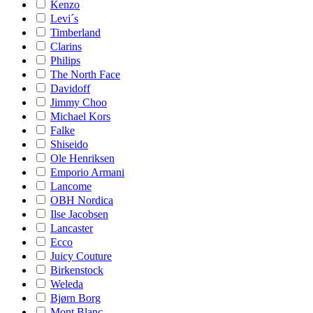
Kenzo
Levi´s
Timberland
Clarins
Philips
The North Face
Davidoff
Jimmy Choo
Michael Kors
Falke
Shiseido
Ole Henriksen
Emporio Armani
Lancome
OBH Nordica
Ilse Jacobsen
Lancaster
Ecco
Juicy Couture
Birkenstock
Weleda
Bjørn Borg
Mont Blanc