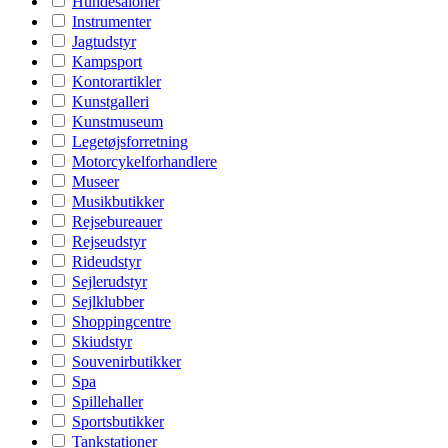
Hundesaloner
Instrumenter
Jagtudstyr
Kampsport
Kontorartikler
Kunstgalleri
Kunstmuseum
Legetøjsforretning
Motorcykelforhandlere
Museer
Musikbutikker
Rejsebureauer
Rejseudstyr
Rideudstyr
Sejlerudstyr
Sejlklubber
Shoppingcentre
Skiudstyr
Souvenirbutikker
Spa
Spillehaller
Sportsbutikker
Tankstationer