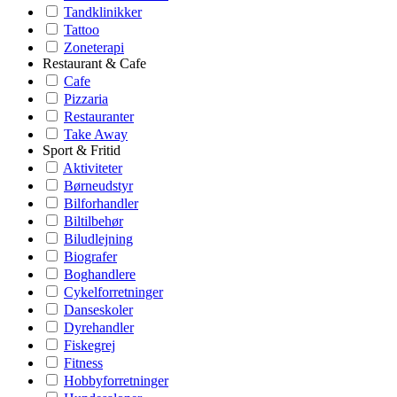
Tandklinikker
Tattoo
Zoneterapi
Restaurant & Cafe
Cafe
Pizzaria
Restauranter
Take Away
Sport & Fritid
Aktiviteter
Børneudstyr
Bilforhandler
Biltilbehør
Biludlejning
Biografer
Boghandlere
Cykelforretninger
Danseskoler
Dyrehandler
Fiskegrej
Fitness
Hobbyforretninger