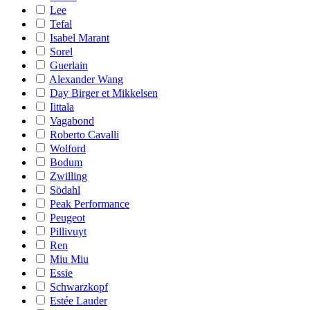
Lee
Tefal
Isabel Marant
Sorel
Guerlain
Alexander Wang
Day Birger et Mikkelsen
Iittala
Vagabond
Roberto Cavalli
Wolford
Bodum
Zwilling
Södahl
Peak Performance
Peugeot
Pillivuyt
Ren
Miu Miu
Essie
Schwarzkopf
Estée Lauder