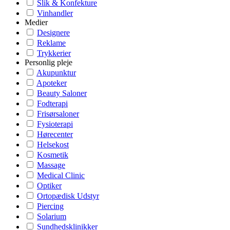
Slik & Konfekture
Vinhandler
Medier
Designere
Reklame
Trykkerier
Personlig pleje
Akupunktur
Apoteker
Beauty Saloner
Fodterapi
Frisørsaloner
Fysioterapi
Hørecenter
Helsekost
Kosmetik
Massage
Medical Clinic
Optiker
Ortopædisk Udstyr
Piercing
Solarium
Sundhedsklinikker