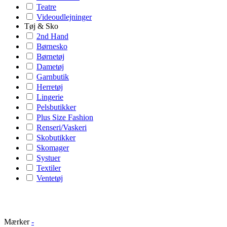
Teatre
Videoudlejninger
Tøj & Sko
2nd Hand
Børnesko
Børnetøj
Dametøj
Garnbutik
Herretøj
Lingerie
Pelsbutikker
Plus Size Fashion
Renseri/Vaskeri
Skobutikker
Skomager
Systuer
Textiler
Ventetøj
Mærker
-