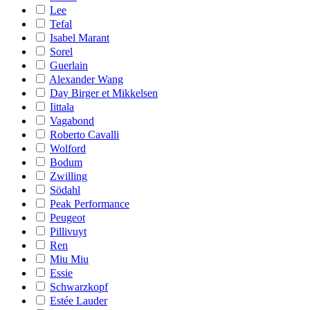
Lee
Tefal
Isabel Marant
Sorel
Guerlain
Alexander Wang
Day Birger et Mikkelsen
Iittala
Vagabond
Roberto Cavalli
Wolford
Bodum
Zwilling
Södahl
Peak Performance
Peugeot
Pillivuyt
Ren
Miu Miu
Essie
Schwarzkopf
Estée Lauder