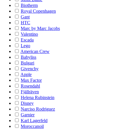
Biotherm
Royal Copenhagen
Gant
HTC
Marc by Marc Jacobs
Valentino
Escada
Lego
American Crew
Babyliss
Bulgari
Givenchy
Apple
Max Factor
Rosendahl
Fjällräven
Helena Rubinstein
Disney
Narciso Rodriguez
Garnier
Karl Lagerfeld
Moroccanoil