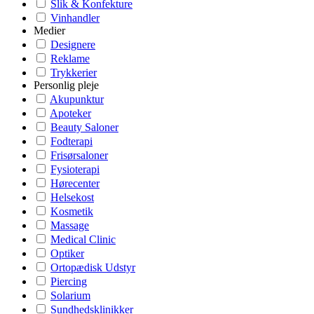
Slik & Konfekture
Vinhandler
Medier
Designere
Reklame
Trykkerier
Personlig pleje
Akupunktur
Apoteker
Beauty Saloner
Fodterapi
Frisørsaloner
Fysioterapi
Hørecenter
Helsekost
Kosmetik
Massage
Medical Clinic
Optiker
Ortopædisk Udstyr
Piercing
Solarium
Sundhedsklinikker