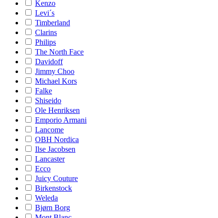
Kenzo
Levi´s
Timberland
Clarins
Philips
The North Face
Davidoff
Jimmy Choo
Michael Kors
Falke
Shiseido
Ole Henriksen
Emporio Armani
Lancome
OBH Nordica
Ilse Jacobsen
Lancaster
Ecco
Juicy Couture
Birkenstock
Weleda
Bjørn Borg
Mont Blanc