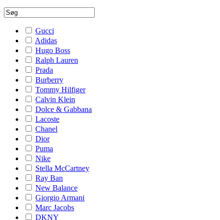
Gucci
Adidas
Hugo Boss
Ralph Lauren
Prada
Burberry
Tommy Hilfiger
Calvin Klein
Dolce & Gabbana
Lacoste
Chanel
Dior
Puma
Nike
Stella McCartney
Ray Ban
New Balance
Giorgio Armani
Marc Jacobs
DKNY