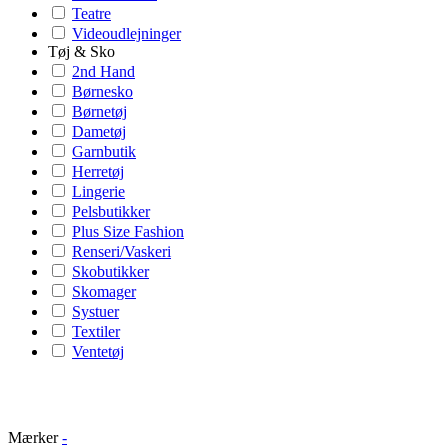
Teatre
Videoudlejninger
Tøj & Sko
2nd Hand
Børnesko
Børnetøj
Dametøj
Garnbutik
Herretøj
Lingerie
Pelsbutikker
Plus Size Fashion
Renseri/Vaskeri
Skobutikker
Skomager
Systuer
Textiler
Ventetøj
Mærker
-