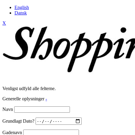
English
Dansk
X
Venligst udfyld alle felterne.
Generelle oplysninger
-
Navn
Grundlagt Dato?
Gadenavn