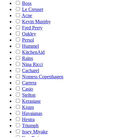
Boss
Le Creuset
Acne
Kevin Murphy
Fred Perry
Oakley
Persol
Hummel
KitchenAid
Rains
Nina Ricci
Cacharel
Nomess Copenhagen
Carrera
Casio
Stelton
Kerastase
Krups
Havaianas
Hestra
Triumph
Issey Miyake