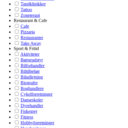
Tandklinikker
Tattoo
Zoneterapi
Restaurant & Cafe
Cafe
Pizzaria
Restauranter
Take Away
Sport & Fritid
Aktiviteter
Børneudstyr
Bilforhandler
Biltilbehør
Biludlejning
Biografer
Boghandlere
Cykelforretninger
Danseskoler
Dyrehandler
Fiskegrej
Fitness
Hobbyforretninger