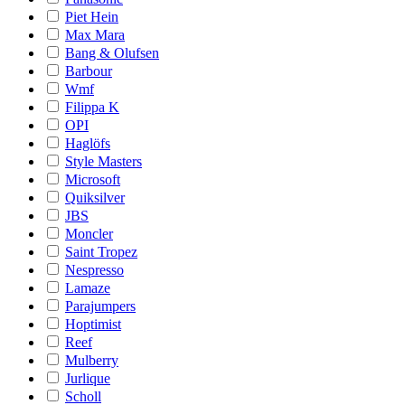
Piet Hein
Max Mara
Bang & Olufsen
Barbour
Wmf
Filippa K
OPI
Haglöfs
Style Masters
Microsoft
Quiksilver
JBS
Moncler
Saint Tropez
Nespresso
Lamaze
Parajumpers
Hoptimist
Reef
Mulberry
Jurlique
Scholl