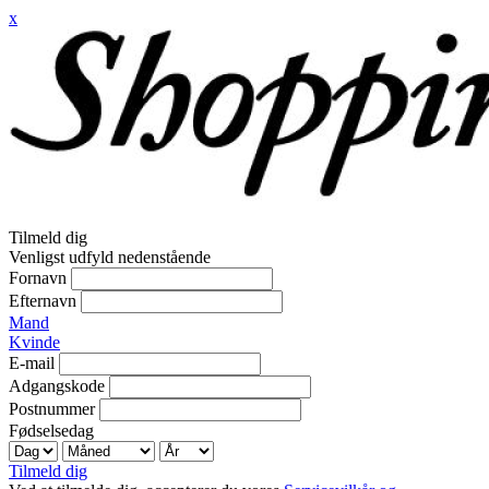
x
Tilmeld dig
Venligst udfyld nedenstående
Fornavn
Efternavn
Mand
Kvinde
E-mail
Adgangskode
Postnummer
Fødselsedag
Tilmeld dig