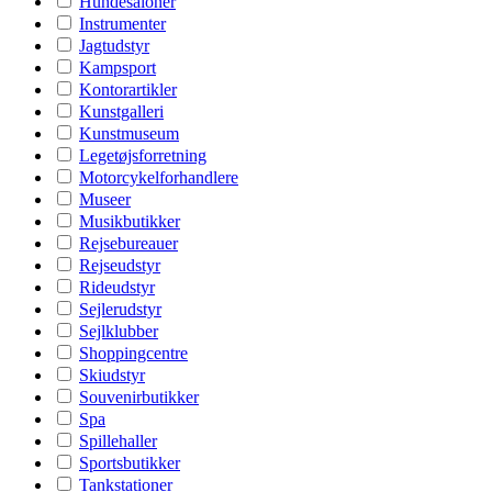
Hundesaloner
Instrumenter
Jagtudstyr
Kampsport
Kontorartikler
Kunstgalleri
Kunstmuseum
Legetøjsforretning
Motorcykelforhandlere
Museer
Musikbutikker
Rejsebureauer
Rejseudstyr
Rideudstyr
Sejlerudstyr
Sejlklubber
Shoppingcentre
Skiudstyr
Souvenirbutikker
Spa
Spillehaller
Sportsbutikker
Tankstationer