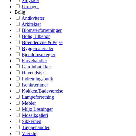
Smykker
Urmager
Bolig
Antikviteter
Arkitekter
Blomsterforretninger
Bolig Tilbehør
Brændeovne & Pejse
Byggematerialer
Ejendomsmægler
Farvehandler
Gardinbutikker
Haveudstyr
Indretningsbutik
Isenkræmmer
Køkken/Badeværelse
Lampeforretning
Møbler
Miljø Løsninger
Mosaikgalleri
Sikkerhed
Tæppehandler
Værktøj