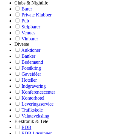
Clubs & Nightlife
Barer
Private Klubber
Pub
Stripbarer
Venues
Vinbarer
Diverse
Auktioner
Banker
Bedemænd
Forsikring
Gaveidéer
Hoteller
Indgravering
Konferencecenter
Kontorhotel
Leveringsservice
Trafikskole
Valutaveksling
Elektronik & Tele
EDB
EDB Løsninger