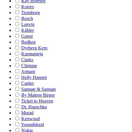
Kay Bojesen
Korres
Tromborg
Bosch
Lanvin
Kähler
Ganni
Redken
Dyrberg Kern
Karmameju
Clarks
Clinique
Armani
Helly Hansen
Cartier
Samsøe & Samsøe
By Malene Birger
Ticket to Heaven
Dr. Hauschka
Murad
Kenwood
Youngblood
Nokia