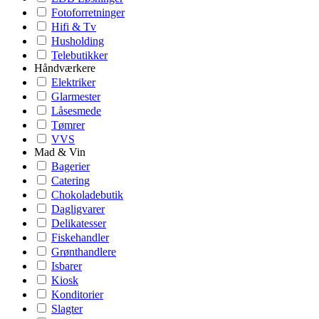
Fotoforretninger
Hifi & Tv
Husholding
Telebutikker
Håndværkere
Elektriker
Glarmester
Låsesmede
Tømrer
VVS
Mad & Vin
Bagerier
Catering
Chokoladebutik
Dagligvarer
Delikatesser
Fiskehandler
Grønthandlere
Isbarer
Kiosk
Konditorier
Slagter