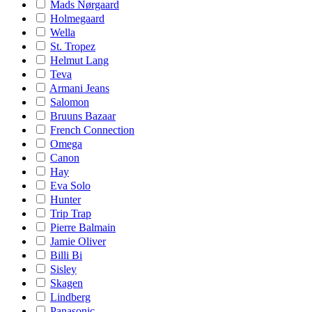
Mads Nørgaard
Holmegaard
Wella
St. Tropez
Helmut Lang
Teva
Armani Jeans
Salomon
Bruuns Bazaar
French Connection
Omega
Canon
Hay
Eva Solo
Hunter
Trip Trap
Pierre Balmain
Jamie Oliver
Billi Bi
Sisley
Skagen
Lindberg
Panasonic