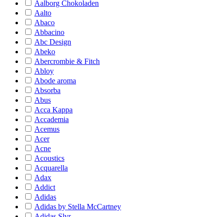
Aalborg Chokoladen
Aalto
Abaco
Abbacino
Abc Design
Abeko
Abercrombie & Fitch
Abloy
Abode aroma
Absorba
Abus
Acca Kappa
Accademia
Acemus
Acer
Acne
Acoustics
Acquarella
Adax
Addict
Adidas
Adidas by Stella McCartney
Adidas Slvr