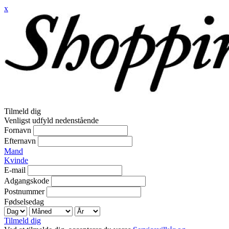
x
Tilmeld dig
Venligst udfyld nedenstående
Fornavn
Efternavn
Mand
Kvinde
E-mail
Adgangskode
Postnummer
Fødselsedag
Tilmeld dig