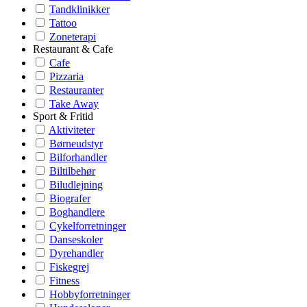
Tandklinikker
Tattoo
Zoneterapi
Restaurant & Cafe
Cafe
Pizzaria
Restauranter
Take Away
Sport & Fritid
Aktiviteter
Børneudstyr
Bilforhandler
Biltilbehør
Biludlejning
Biografer
Boghandlere
Cykelforretninger
Danseskoler
Dyrehandler
Fiskegrej
Fitness
Hobbyforretninger