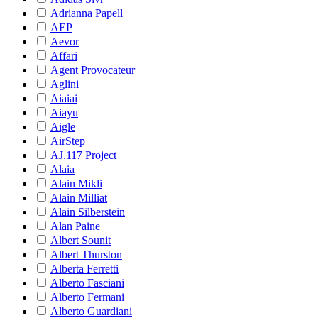
Adrianna Papell
AEP
Aevor
Affari
Agent Provocateur
Aglini
Aiaiai
Aiayu
Aigle
AirStep
AJ.117 Project
Alaia
Alain Mikli
Alain Milliat
Alain Silberstein
Alan Paine
Albert Sounit
Albert Thurston
Alberta Ferretti
Alberto Fasciani
Alberto Fermani
Alberto Guardiani