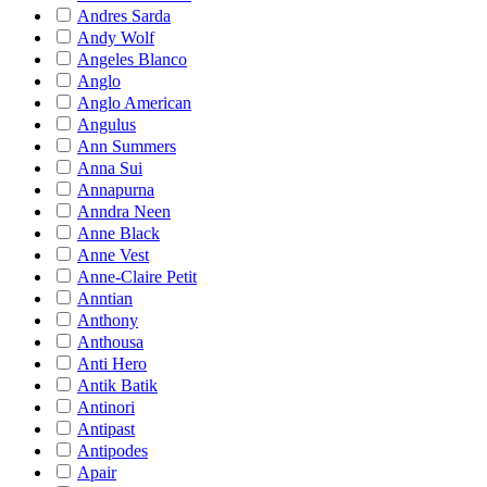
Andres Sarda
Andy Wolf
Angeles Blanco
Anglo
Anglo American
Angulus
Ann Summers
Anna Sui
Annapurna
Anndra Neen
Anne Black
Anne Vest
Anne-Claire Petit
Anntian
Anthony
Anthousa
Anti Hero
Antik Batik
Antinori
Antipast
Antipodes
Apair