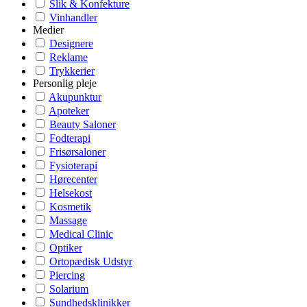
Slik & Konfekture
Vinhandler
Medier
Designere
Reklame
Trykkerier
Personlig pleje
Akupunktur
Apoteker
Beauty Saloner
Fodterapi
Frisørsaloner
Fysioterapi
Hørecenter
Helsekost
Kosmetik
Massage
Medical Clinic
Optiker
Ortopædisk Udstyr
Piercing
Solarium
Sundhedsklinikker