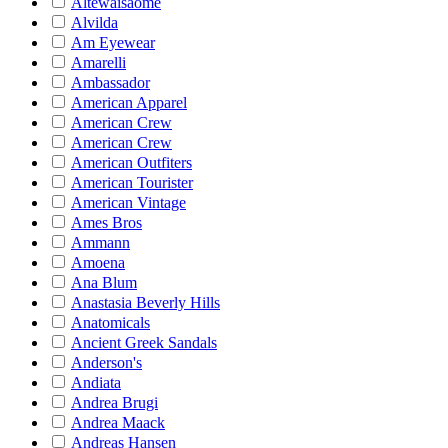
Altewaisaome
Alvilda
Am Eyewear
Amarelli
Ambassador
American Apparel
American Crew
American Crew
American Outfiters
American Tourister
American Vintage
Ames Bros
Ammann
Amoena
Ana Blum
Anastasia Beverly Hills
Anatomicals
Ancient Greek Sandals
Anderson's
Andiata
Andrea Brugi
Andrea Maack
Andreas Hansen