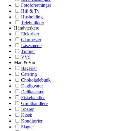
Fotoforretninger
Hifi & Tv
Husholding
Telebutikker
Håndværkere
Elektriker
Glarmester
Låsesmede
Tømrer
VVS
Mad & Vin
Bagerier
Catering
Chokoladebutik
Dagligvarer
Delikatesser
Fiskehandler
Grønthandlere
Isbarer
Kiosk
Konditorier
Slagter