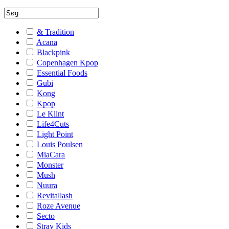
& Tradition
Acana
Blackpink
Copenhagen Kpop
Essential Foods
Gubi
Kong
Kpop
Le Klint
Life4Cuts
Light Point
Louis Poulsen
MiaCara
Monster
Mush
Nuura
Revitallash
Roze Avenue
Secto
Stray Kids