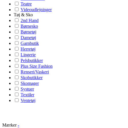
Teatre
Videoudlejninger
Tøj & Sko
2nd Hand
Børnesko
Børnetøj
Dametøj
Garnbutik
Herretøj
Lingerie
Pelsbutikker
Plus Size Fashion
Renseri/Vaskeri
Skobutikker
Skomager
Systuer
Textiler
Ventetøj
Mærker
-