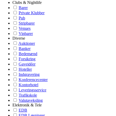
Clubs & Nightlife
Barer
Private Klubber
Pub
Stripbarer
Venues
Vinbarer
Diverse
Auktioner
Banker
Bedemænd
Forsikring
Gaveidéer
Hoteller
Indgravering
Konferencecenter
Kontorhotel
Leveringsservice
Trafikskole
Valutaveksling
Elektronik & Tele
EDB
EDB Løsninger