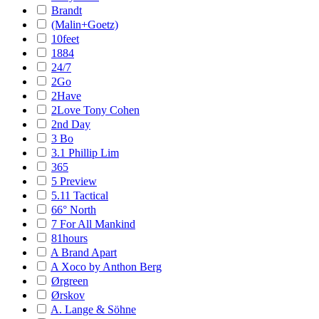
Brandt
(Malin+Goetz)
10feet
1884
24/7
2Go
2Have
2Love Tony Cohen
2nd Day
3 Bo
3.1 Phillip Lim
365
5 Preview
5.11 Tactical
66° North
7 For All Mankind
81hours
A Brand Apart
A Xoco by Anthon Berg
Ørgreen
Ørskov
A. Lange & Söhne