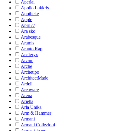
Aperlai
Apollo Lakkris
Apotheke
Apple
April77
Ara sko
Arabesque
Aramis
Arauto Rap
Arc'teryx
Arcam
Arche
Archetipo
ArchitectMade
Ardell
Areaware
Arena
Ariella
Arla Unika
Arm & Hammer
Armani
Armani Collezioni
Armani Jeans