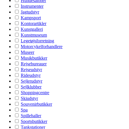
Hundesaloner
Instrumenter
Jagtudstyr
Kampsport
Kontorartikler
Kunstgalleri
Kunstmuseum
Legetøjsforretning
Motorcykelforhandlere
Museer
Musikbutikker
Rejsebureauer
Rejseudstyr
Rideudstyr
Sejlerudstyr
Sejlklubber
Shoppingcentre
Skiudstyr
Souvenirbutikker
Spa
Spillehaller
Sportsbutikker
Tankstationer