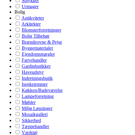
Smykker
Urmager
Bolig
Antikviteter
Arkitekter
Blomsterforretninger
Bolig Tilbehør
Brændeovne & Pejse
Byggematerialer
Ejendomsmægler
Farvehandler
Gardinbutikker
Haveudstyr
Indretningsbutik
Isenkræmmer
Køkken/Badeværelse
Lampeforretning
Møbler
Miljø Løsninger
Mosaikgalleri
Sikkerhed
Tæppehandler
Værktøj