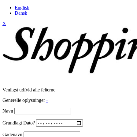
English
Dansk
X
Venligst udfyld alle felterne.
Generelle oplysninger
-
Navn
Grundlagt Dato?
Gadenavn