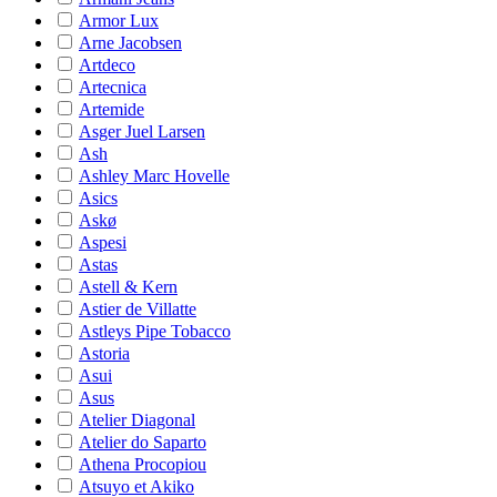
Armor Lux
Arne Jacobsen
Artdeco
Artecnica
Artemide
Asger Juel Larsen
Ash
Ashley Marc Hovelle
Asics
Askø
Aspesi
Astas
Astell & Kern
Astier de Villatte
Astleys Pipe Tobacco
Astoria
Asui
Asus
Atelier Diagonal
Atelier do Saparto
Athena Procopiou
Atsuyo et Akiko