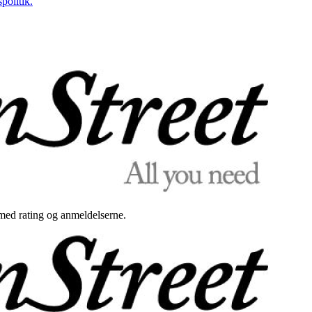
politik.
med rating og anmeldelserne.