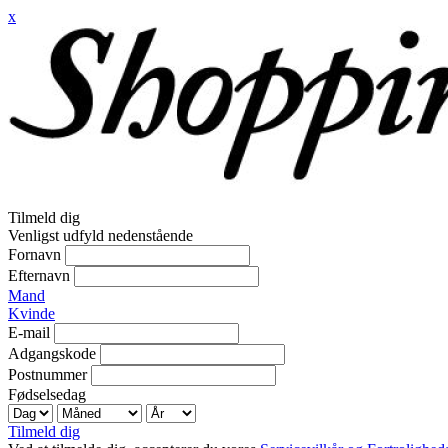
x
Tilmeld dig
Venligst udfyld nedenstående
Fornavn
Efternavn
Mand
Kvinde
E-mail
Adgangskode
Postnummer
Fødselsedag
Tilmeld dig