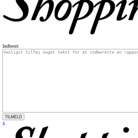
Indberet
TILMELD
x