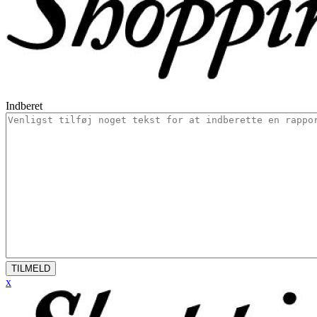
Indberet
TILMELD
x