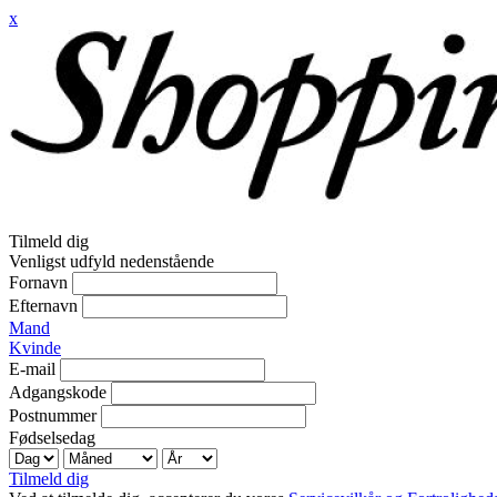
x
Tilmeld dig
Venligst udfyld nedenstående
Fornavn
Efternavn
Mand
Kvinde
E-mail
Adgangskode
Postnummer
Fødselsedag
Tilmeld dig