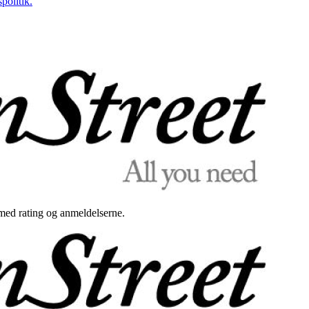
politik.
med rating og anmeldelserne.