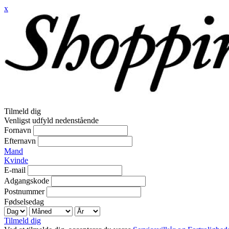
x
Tilmeld dig
Venligst udfyld nedenstående
Fornavn
Efternavn
Mand
Kvinde
E-mail
Adgangskode
Postnummer
Fødselsedag
Tilmeld dig