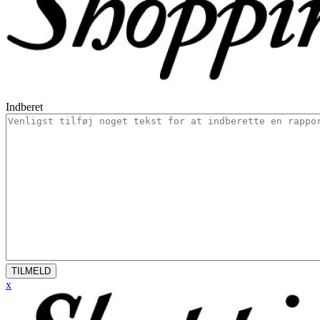
Indberet
TILMELD
x