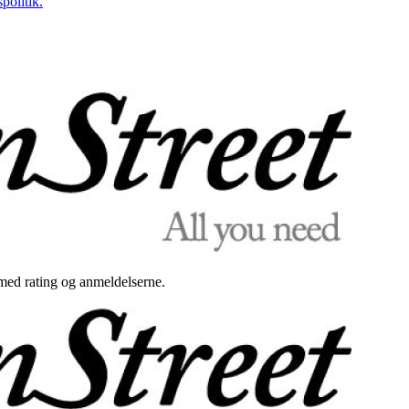
politik.
med rating og anmeldelserne.