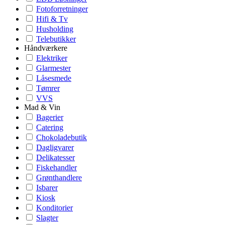
Fotoforretninger
Hifi & Tv
Husholding
Telebutikker
Håndværkere
Elektriker
Glarmester
Låsesmede
Tømrer
VVS
Mad & Vin
Bagerier
Catering
Chokoladebutik
Dagligvarer
Delikatesser
Fiskehandler
Grønthandlere
Isbarer
Kiosk
Konditorier
Slagter