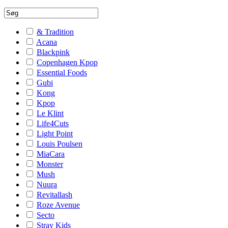
& Tradition
Acana
Blackpink
Copenhagen Kpop
Essential Foods
Gubi
Kong
Kpop
Le Klint
Life4Cuts
Light Point
Louis Poulsen
MiaCara
Monster
Mush
Nuura
Revitallash
Roze Avenue
Secto
Stray Kids