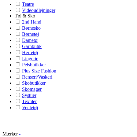
Teatre
Videoudlejninger
Tøj & Sko
2nd Hand
Børnesko
Børnetøj
Dametøj
Garnbutik
Herretøj
Lingerie
Pelsbutikker
Plus Size Fashion
Renseri/Vaskeri
Skobutikker
Skomager
Systuer
Textiler
Ventetøj
Mærker
-