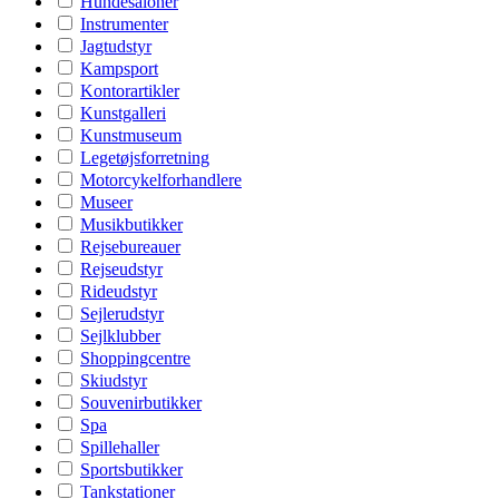
Hundesaloner
Instrumenter
Jagtudstyr
Kampsport
Kontorartikler
Kunstgalleri
Kunstmuseum
Legetøjsforretning
Motorcykelforhandlere
Museer
Musikbutikker
Rejsebureauer
Rejseudstyr
Rideudstyr
Sejlerudstyr
Sejlklubber
Shoppingcentre
Skiudstyr
Souvenirbutikker
Spa
Spillehaller
Sportsbutikker
Tankstationer