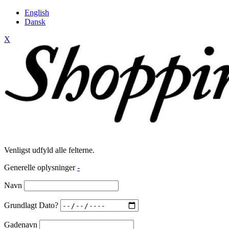
English
Dansk
X
Venligst udfyld alle felterne.
Generelle oplysninger
-
Navn
Grundlagt Dato?
Gadenavn