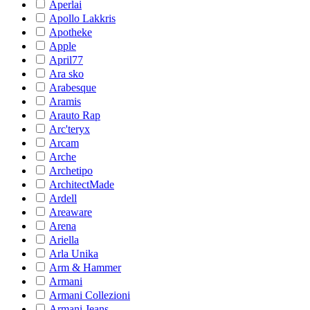
Aperlai
Apollo Lakkris
Apotheke
Apple
April77
Ara sko
Arabesque
Aramis
Arauto Rap
Arc'teryx
Arcam
Arche
Archetipo
ArchitectMade
Ardell
Areaware
Arena
Ariella
Arla Unika
Arm & Hammer
Armani
Armani Collezioni
Armani Jeans