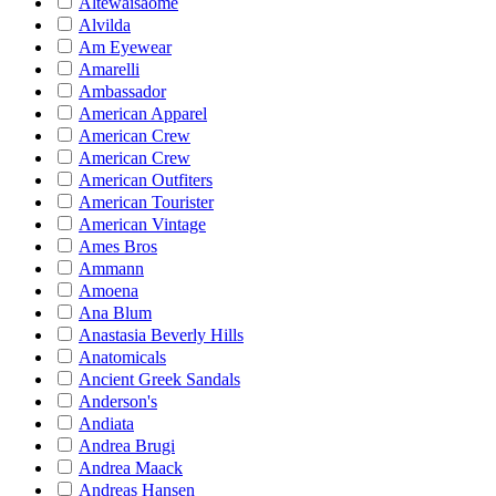
Altewaisaome
Alvilda
Am Eyewear
Amarelli
Ambassador
American Apparel
American Crew
American Crew
American Outfiters
American Tourister
American Vintage
Ames Bros
Ammann
Amoena
Ana Blum
Anastasia Beverly Hills
Anatomicals
Ancient Greek Sandals
Anderson's
Andiata
Andrea Brugi
Andrea Maack
Andreas Hansen