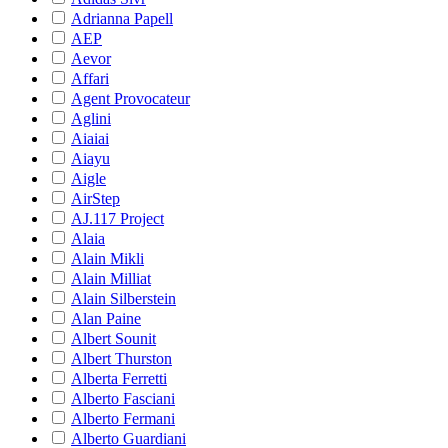
Adrianna Papell
AEP
Aevor
Affari
Agent Provocateur
Aglini
Aiaiai
Aiayu
Aigle
AirStep
AJ.117 Project
Alaia
Alain Mikli
Alain Milliat
Alain Silberstein
Alan Paine
Albert Sounit
Albert Thurston
Alberta Ferretti
Alberto Fasciani
Alberto Fermani
Alberto Guardiani