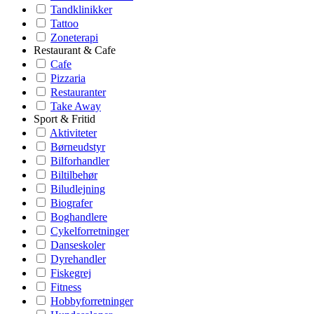
Tandklinikker
Tattoo
Zoneterapi
Restaurant & Cafe
Cafe
Pizzaria
Restauranter
Take Away
Sport & Fritid
Aktiviteter
Børneudstyr
Bilforhandler
Biltilbehør
Biludlejning
Biografer
Boghandlere
Cykelforretninger
Danseskoler
Dyrehandler
Fiskegrej
Fitness
Hobbyforretninger