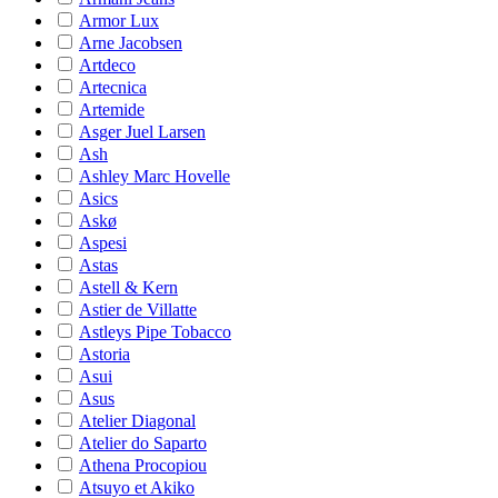
Armor Lux
Arne Jacobsen
Artdeco
Artecnica
Artemide
Asger Juel Larsen
Ash
Ashley Marc Hovelle
Asics
Askø
Aspesi
Astas
Astell & Kern
Astier de Villatte
Astleys Pipe Tobacco
Astoria
Asui
Asus
Atelier Diagonal
Atelier do Saparto
Athena Procopiou
Atsuyo et Akiko