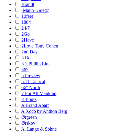
Brandt
(Malin+Goetz)
10feet
1884
24/7
2Go
2Have
2Love Tony Cohen
2nd Day
3 Bo
3.1 Phillip Lim
365
5 Preview
5.11 Tactical
66° North
7 For All Mankind
81hours
A Brand Apart
A Xoco by Anthon Berg
Ørgreen
Ørskov
A. Lange & Söhne