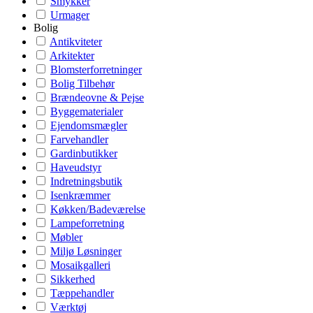
Smykker
Urmager
Bolig
Antikviteter
Arkitekter
Blomsterforretninger
Bolig Tilbehør
Brændeovne & Pejse
Byggematerialer
Ejendomsmægler
Farvehandler
Gardinbutikker
Haveudstyr
Indretningsbutik
Isenkræmmer
Køkken/Badeværelse
Lampeforretning
Møbler
Miljø Løsninger
Mosaikgalleri
Sikkerhed
Tæppehandler
Værktøj