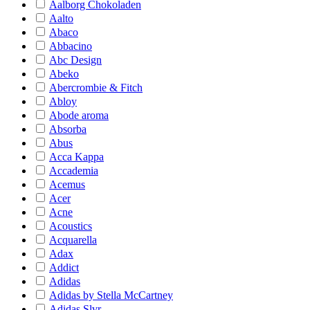
Aalborg Chokoladen
Aalto
Abaco
Abbacino
Abc Design
Abeko
Abercrombie & Fitch
Abloy
Abode aroma
Absorba
Abus
Acca Kappa
Accademia
Acemus
Acer
Acne
Acoustics
Acquarella
Adax
Addict
Adidas
Adidas by Stella McCartney
Adidas Slvr