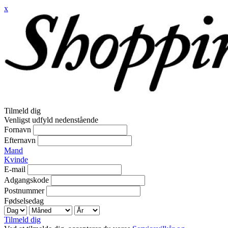
x
Tilmeld dig
Venligst udfyld nedenstående
Fornavn
Efternavn
Mand
Kvinde
E-mail
Adgangskode
Postnummer
Fødselsedag
Tilmeld dig