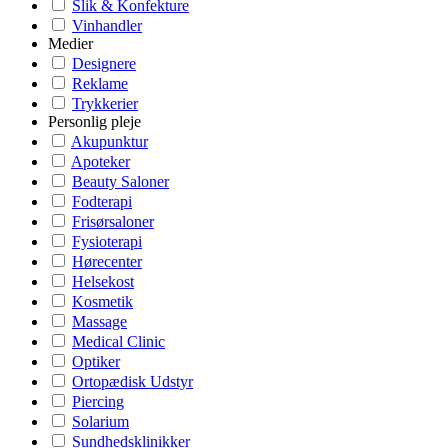
Slik & Konfekture
Vinhandler
Medier
Designere
Reklame
Trykkerier
Personlig pleje
Akupunktur
Apoteker
Beauty Saloner
Fodterapi
Frisørsaloner
Fysioterapi
Hørecenter
Helsekost
Kosmetik
Massage
Medical Clinic
Optiker
Ortopædisk Udstyr
Piercing
Solarium
Sundhedsklinikker