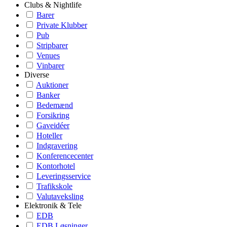
Clubs & Nightlife
Barer
Private Klubber
Pub
Stripbarer
Venues
Vinbarer
Diverse
Auktioner
Banker
Bedemænd
Forsikring
Gaveidéer
Hoteller
Indgravering
Konferencecenter
Kontorhotel
Leveringsservice
Trafikskole
Valutaveksling
Elektronik & Tele
EDB
EDB Løsninger