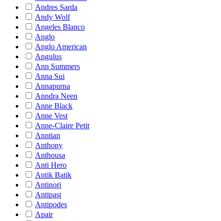
Andres Sarda
Andy Wolf
Angeles Blanco
Anglo
Anglo American
Angulus
Ann Summers
Anna Sui
Annapurna
Anndra Neen
Anne Black
Anne Vest
Anne-Claire Petit
Anntian
Anthony
Anthousa
Anti Hero
Antik Batik
Antinori
Antipast
Antipodes
Apair