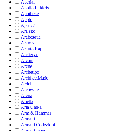
Aperlai
Apollo Lakkris
Apotheke
Apple
April77
Ara sko
Arabesque
Aramis
Arauto Rap
Arc'teryx
Arcam
Arche
Archetipo
ArchitectMade
Ardell
Areaware
Arena
Ariella
Arla Unika
Arm & Hammer
Armani
Armani Collezioni
Armani Jeans