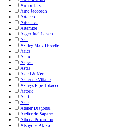
Armor Lux
Arne Jacobsen
Artdeco
Artecnica
Artemide
Asger Juel Larsen
Ash
Ashley Marc Hovelle
Asics
Askø
Aspesi
Astas
Astell & Kern
Astier de Villatte
Astleys Pipe Tobacco
Astoria
Asui
Asus
Atelier Diagonal
Atelier do Saparto
Athena Procopiou
Atsuyo et Akiko