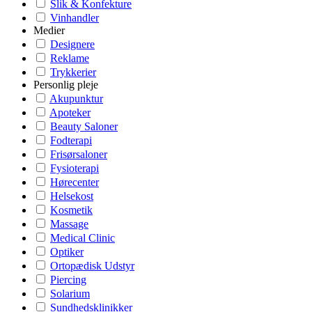
Slik & Konfekture
Vinhandler
Medier
Designere
Reklame
Trykkerier
Personlig pleje
Akupunktur
Apoteker
Beauty Saloner
Fodterapi
Frisørsaloner
Fysioterapi
Hørecenter
Helsekost
Kosmetik
Massage
Medical Clinic
Optiker
Ortopædisk Udstyr
Piercing
Solarium
Sundhedsklinikker