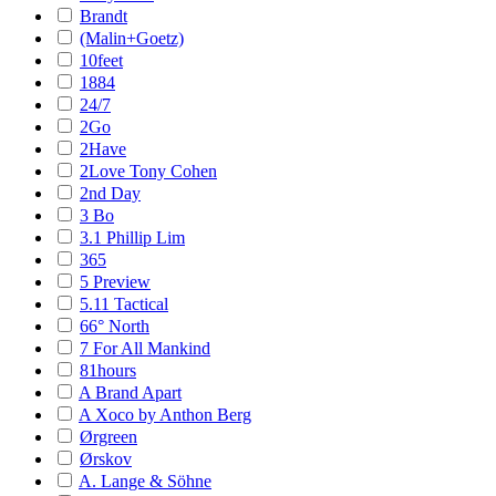
Brandt
(Malin+Goetz)
10feet
1884
24/7
2Go
2Have
2Love Tony Cohen
2nd Day
3 Bo
3.1 Phillip Lim
365
5 Preview
5.11 Tactical
66° North
7 For All Mankind
81hours
A Brand Apart
A Xoco by Anthon Berg
Ørgreen
Ørskov
A. Lange & Söhne