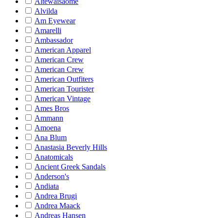
Altewaisaome
Alvilda
Am Eyewear
Amarelli
Ambassador
American Apparel
American Crew
American Crew
American Outfiters
American Tourister
American Vintage
Ames Bros
Ammann
Amoena
Ana Blum
Anastasia Beverly Hills
Anatomicals
Ancient Greek Sandals
Anderson's
Andiata
Andrea Brugi
Andrea Maack
Andreas Hansen