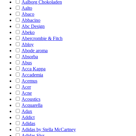
Aalborg Chokoladen
Aalto
Abaco
Abbacino
Abc Design
Abeko
Abercrombie & Fitch
Abloy
Abode aroma
Absorba
Abus
Acca Kappa
Accademia
Acemus
Acer
Acne
Acoustics
Acquarella
Adax
Addict
Adidas
Adidas by Stella McCartney
Adidas Slvr