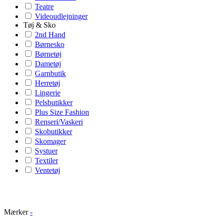
Teatre
Videoudlejninger
Tøj & Sko
2nd Hand
Børnesko
Børnetøj
Dametøj
Garnbutik
Herretøj
Lingerie
Pelsbutikker
Plus Size Fashion
Renseri/Vaskeri
Skobutikker
Skomager
Systuer
Textiler
Ventetøj
Mærker
-