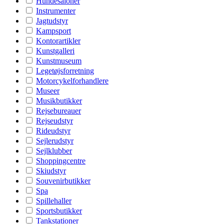
Hundesaloner
Instrumenter
Jagtudstyr
Kampsport
Kontorartikler
Kunstgalleri
Kunstmuseum
Legetøjsforretning
Motorcykelforhandlere
Museer
Musikbutikker
Rejsebureauer
Rejseudstyr
Rideudstyr
Sejlerudstyr
Sejlklubber
Shoppingcentre
Skiudstyr
Souvenirbutikker
Spa
Spillehaller
Sportsbutikker
Tankstationer