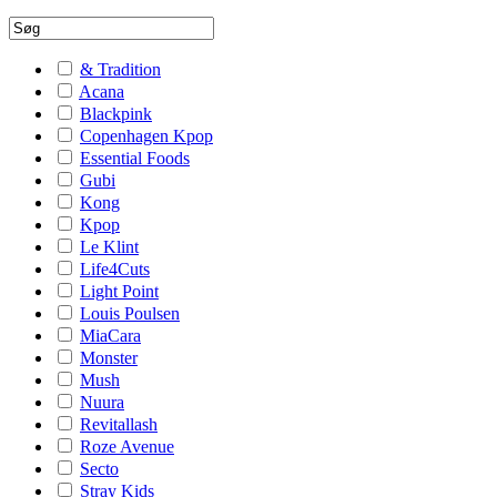
& Tradition
Acana
Blackpink
Copenhagen Kpop
Essential Foods
Gubi
Kong
Kpop
Le Klint
Life4Cuts
Light Point
Louis Poulsen
MiaCara
Monster
Mush
Nuura
Revitallash
Roze Avenue
Secto
Stray Kids