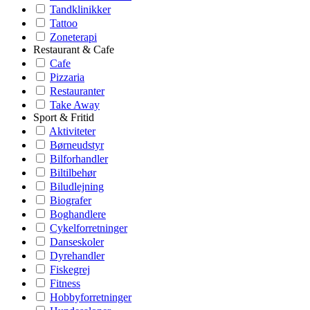
Tandklinikker
Tattoo
Zoneterapi
Restaurant & Cafe
Cafe
Pizzaria
Restauranter
Take Away
Sport & Fritid
Aktiviteter
Børneudstyr
Bilforhandler
Biltilbehør
Biludlejning
Biografer
Boghandlere
Cykelforretninger
Danseskoler
Dyrehandler
Fiskegrej
Fitness
Hobbyforretninger