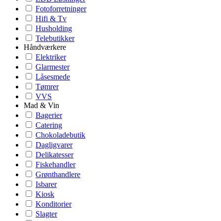
Fotoforretninger
Hifi & Tv
Husholding
Telebutikker
Håndværkere
Elektriker
Glarmester
Låsesmede
Tømrer
VVS
Mad & Vin
Bagerier
Catering
Chokoladebutik
Dagligvarer
Delikatesser
Fiskehandler
Grønthandlere
Isbarer
Kiosk
Konditorier
Slagter