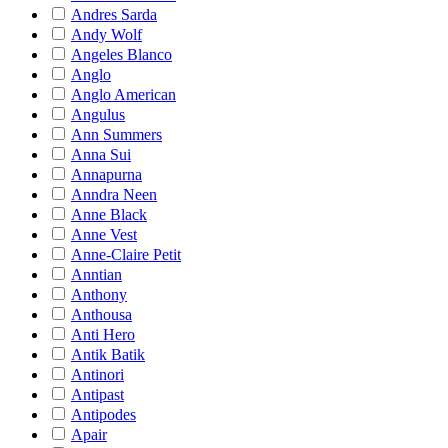
Andres Sarda
Andy Wolf
Angeles Blanco
Anglo
Anglo American
Angulus
Ann Summers
Anna Sui
Annapurna
Anndra Neen
Anne Black
Anne Vest
Anne-Claire Petit
Anntian
Anthony
Anthousa
Anti Hero
Antik Batik
Antinori
Antipast
Antipodes
Apair