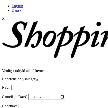
English
Dansk
X
Venligst udfyld alle felterne.
Generelle oplysninger
-
Navn
Grundlagt Dato?
Gadenavn