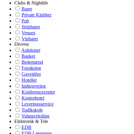
Clubs & Nightlife
Barer
Private Klubber
Pub
Stripbarer
Venues
Vinbarer
Diverse
Auktioner
Banker
Bedemænd
Forsikring
Gaveidéer
Hoteller
Indgravering
Konferencecenter
Kontorhotel
Leveringsservice
Trafikskole
Valutaveksling
Elektronik & Tele
EDB
EDB Løsninger