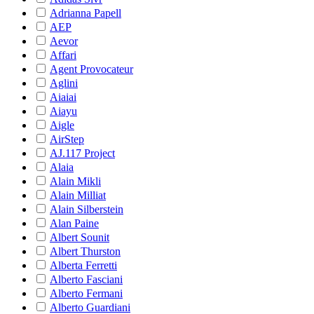
Adrianna Papell
AEP
Aevor
Affari
Agent Provocateur
Aglini
Aiaiai
Aiayu
Aigle
AirStep
AJ.117 Project
Alaia
Alain Mikli
Alain Milliat
Alain Silberstein
Alan Paine
Albert Sounit
Albert Thurston
Alberta Ferretti
Alberto Fasciani
Alberto Fermani
Alberto Guardiani