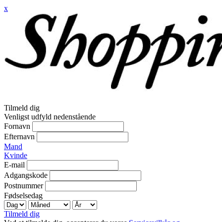
x
Tilmeld dig
Venligst udfyld nedenstående
Fornavn
Efternavn
Mand
Kvinde
E-mail
Adgangskode
Postnummer
Fødselsedag
Tilmeld dig