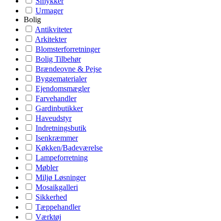
Smykker
Urmager
Bolig
Antikviteter
Arkitekter
Blomsterforretninger
Bolig Tilbehør
Brændeovne & Pejse
Byggematerialer
Ejendomsmægler
Farvehandler
Gardinbutikker
Haveudstyr
Indretningsbutik
Isenkræmmer
Køkken/Badeværelse
Lampeforretning
Møbler
Miljø Løsninger
Mosaikgalleri
Sikkerhed
Tæppehandler
Værktøj