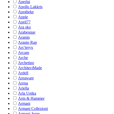
Aperlai
Apollo Lakkris
Apotheke
Apple
April77
Ara sko
Arabesque
Aramis
Arauto Rap
Arc'teryx
Arcam
Arche
Archetipo
ArchitectMade
Ardell
Areaware
Arena
Ariella
Arla Unika
Arm & Hammer
Armani
Armani Collezioni
Armani Jeans