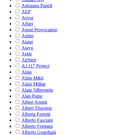
Adrianna Papell
AEP
Aevor
Affari
Agent Provocateur
Aglini
Aiaiai
Aiayu
Aigle
AirStep
AJ.117 Project
Alaia
Alain Mikli
Alain Milliat
Alain Silberstein
Alan Paine
Albert Sounit
Albert Thurston
Alberta Ferretti
Alberto Fasciani
Alberto Fermani
Alberto Guardiani