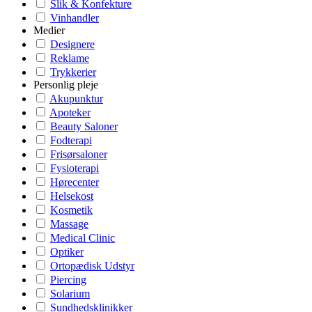
Slik & Konfekture
Vinhandler
Medier
Designere
Reklame
Trykkerier
Personlig pleje
Akupunktur
Apoteker
Beauty Saloner
Fodterapi
Frisørsaloner
Fysioterapi
Hørecenter
Helsekost
Kosmetik
Massage
Medical Clinic
Optiker
Ortopædisk Udstyr
Piercing
Solarium
Sundhedsklinikker