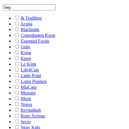
& Tradition
Acana
Blackpink
Copenhagen Kpop
Essential Foods
Gubi
Kong
Kpop
Le Klint
Life4Cuts
Light Point
Louis Poulsen
MiaCara
Monster
Mush
Nuura
Revitallash
Roze Avenue
Secto
Stray Kids