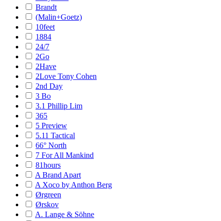
Brandt
(Malin+Goetz)
10feet
1884
24/7
2Go
2Have
2Love Tony Cohen
2nd Day
3 Bo
3.1 Phillip Lim
365
5 Preview
5.11 Tactical
66° North
7 For All Mankind
81hours
A Brand Apart
A Xoco by Anthon Berg
Ørgreen
Ørskov
A. Lange & Söhne