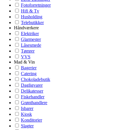
Fotoforretninger
Hifi & Tv
Husholding
Telebutikker
Håndværkere
Elektriker
Glarmester
Låsesmede
Tømrer
VVS
Mad & Vin
Bagerier
Catering
Chokoladebutik
Dagligvarer
Delikatesser
Fiskehandler
Grønthandlere
Isbarer
Kiosk
Konditorier
Slagter