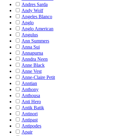
Andres Sarda
Andy Wolf
Angeles Blanco
Anglo
Anglo American
Angulus
Ann Summers
Anna Sui
Annapurna
Anndra Neen
Anne Black
Anne Vest
Anne-Claire Petit
Anntian
Anthony
Anthousa
Anti Hero
Antik Batik
Antinori
Antipast
Antipodes
Apair