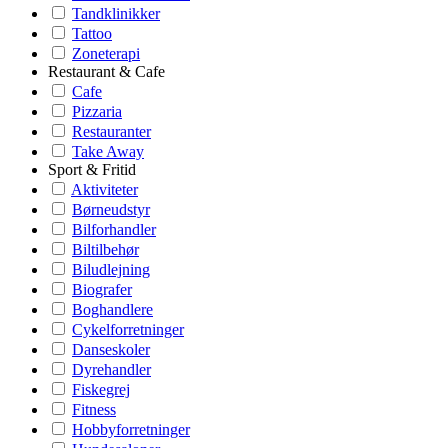
Tandklinikker
Tattoo
Zoneterapi
Restaurant & Cafe
Cafe
Pizzaria
Restauranter
Take Away
Sport & Fritid
Aktiviteter
Børneudstyr
Bilforhandler
Biltilbehør
Biludlejning
Biografer
Boghandlere
Cykelforretninger
Danseskoler
Dyrehandler
Fiskegrej
Fitness
Hobbyforretninger