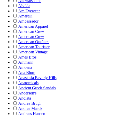
Altewaisaome
Alvilda
Am Eyewear
Amarelli
Ambassador
American Apparel
American Crew
American Crew
American Outfiters
American Tourister
American Vintage
Ames Bros
Ammann
Amoena
Ana Blum
Anastasia Beverly Hills
Anatomicals
Ancient Greek Sandals
Anderson's
Andiata
Andrea Brugi
Andrea Maack
Andreas Hansen