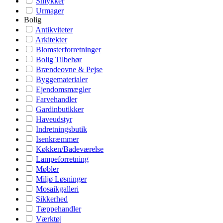
Smykker
Urmager
Bolig
Antikviteter
Arkitekter
Blomsterforretninger
Bolig Tilbehør
Brændeovne & Pejse
Byggematerialer
Ejendomsmægler
Farvehandler
Gardinbutikker
Haveudstyr
Indretningsbutik
Isenkræmmer
Køkken/Badeværelse
Lampeforretning
Møbler
Miljø Løsninger
Mosaikgalleri
Sikkerhed
Tæppehandler
Værktøj