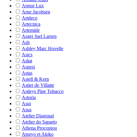
Armor Lux
Arne Jacobsen
Artdeco
Artecnica
Artemide
Asger Juel Larsen
Ash
Ashley Marc Hovelle
Asics
Askø
Aspesi
Astas
Astell & Kern
Astier de Villatte
Astleys Pipe Tobacco
Astoria
Asui
Asus
Atelier Diagonal
Atelier do Saparto
Athena Procopiou
Atsuyo et Akiko