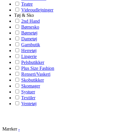
Teatre
Videoudlejninger
Tøj & Sko
2nd Hand
Børnesko
Børnetøj
Dametøj
Garnbutik
Herretøj
Lingerie
Pelsbutikker
Plus Size Fashion
Renseri/Vaskeri
Skobutikker
Skomager
Systuer
Textiler
Ventetøj
Mærker
-