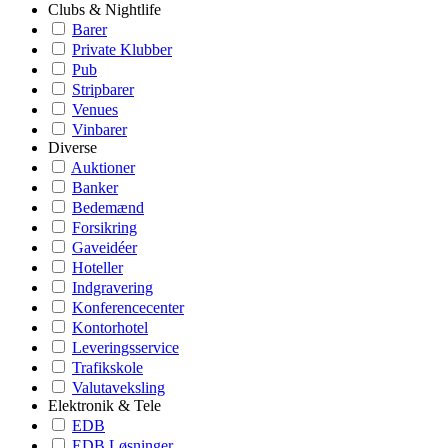
Clubs & Nightlife
Barer
Private Klubber
Pub
Stripbarer
Venues
Vinbarer
Diverse
Auktioner
Banker
Bedemænd
Forsikring
Gaveidéer
Hoteller
Indgravering
Konferencecenter
Kontorhotel
Leveringsservice
Trafikskole
Valutaveksling
Elektronik & Tele
EDB
EDB Løsninger