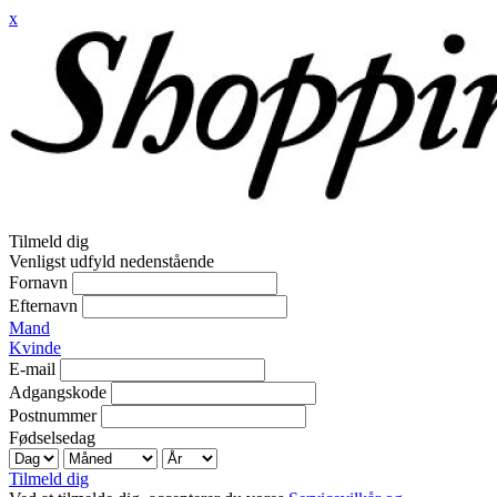
x
Tilmeld dig
Venligst udfyld nedenstående
Fornavn
Efternavn
Mand
Kvinde
E-mail
Adgangskode
Postnummer
Fødselsedag
Tilmeld dig