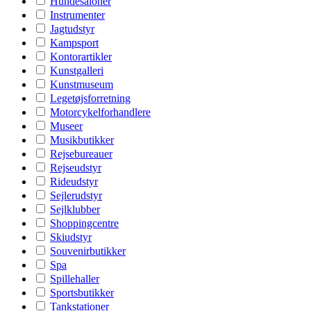
Hundesaloner
Instrumenter
Jagtudstyr
Kampsport
Kontorartikler
Kunstgalleri
Kunstmuseum
Legetøjsforretning
Motorcykelforhandlere
Museer
Musikbutikker
Rejsebureauer
Rejseudstyr
Rideudstyr
Sejlerudstyr
Sejlklubber
Shoppingcentre
Skiudstyr
Souvenirbutikker
Spa
Spillehaller
Sportsbutikker
Tankstationer