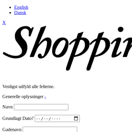
English
Dansk
X
Venligst udfyld alle felterne.
Generelle oplysninger
-
Navn
Grundlagt Dato?
Gadenavn