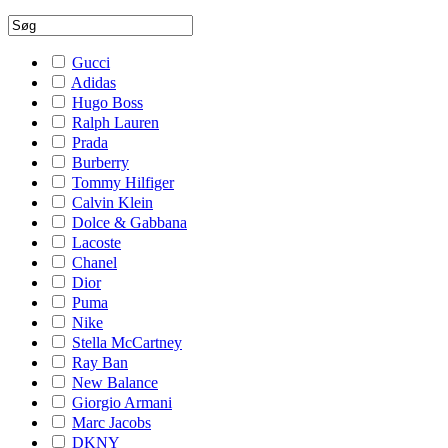
Gucci
Adidas
Hugo Boss
Ralph Lauren
Prada
Burberry
Tommy Hilfiger
Calvin Klein
Dolce & Gabbana
Lacoste
Chanel
Dior
Puma
Nike
Stella McCartney
Ray Ban
New Balance
Giorgio Armani
Marc Jacobs
DKNY