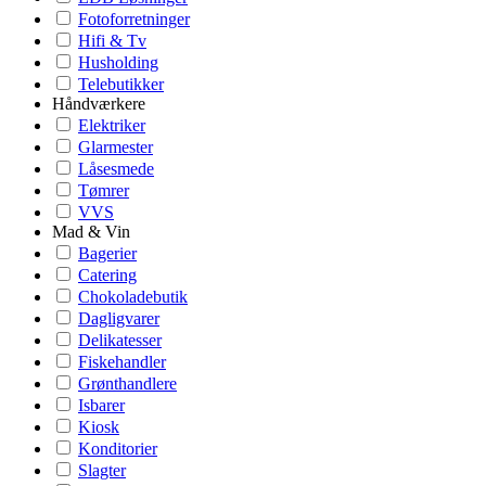
Fotoforretninger
Hifi & Tv
Husholding
Telebutikker
Håndværkere
Elektriker
Glarmester
Låsesmede
Tømrer
VVS
Mad & Vin
Bagerier
Catering
Chokoladebutik
Dagligvarer
Delikatesser
Fiskehandler
Grønthandlere
Isbarer
Kiosk
Konditorier
Slagter