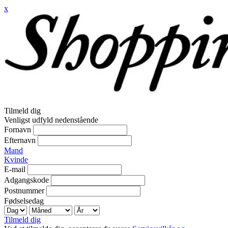
x
Tilmeld dig
Venligst udfyld nedenstående
Fornavn
Efternavn
Mand
Kvinde
E-mail
Adgangskode
Postnummer
Fødselsedag
Tilmeld dig