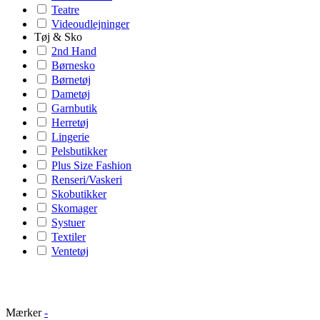
Teatre
Videoudlejninger
Tøj & Sko
2nd Hand
Børnesko
Børnetøj
Dametøj
Garnbutik
Herretøj
Lingerie
Pelsbutikker
Plus Size Fashion
Renseri/Vaskeri
Skobutikker
Skomager
Systuer
Textiler
Ventetøj
Mærker
-