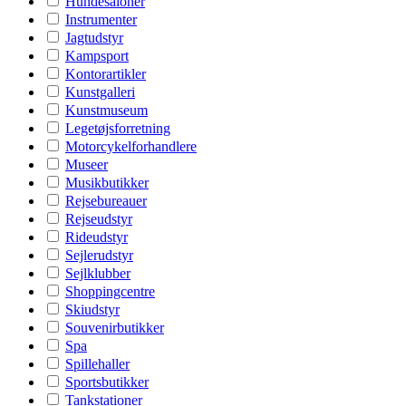
Hundesaloner
Instrumenter
Jagtudstyr
Kampsport
Kontorartikler
Kunstgalleri
Kunstmuseum
Legetøjsforretning
Motorcykelforhandlere
Museer
Musikbutikker
Rejsebureauer
Rejseudstyr
Rideudstyr
Sejlerudstyr
Sejlklubber
Shoppingcentre
Skiudstyr
Souvenirbutikker
Spa
Spillehaller
Sportsbutikker
Tankstationer