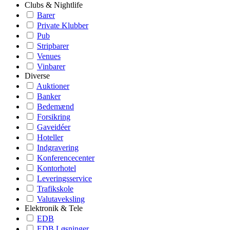
Clubs & Nightlife
Barer
Private Klubber
Pub
Stripbarer
Venues
Vinbarer
Diverse
Auktioner
Banker
Bedemænd
Forsikring
Gaveidéer
Hoteller
Indgravering
Konferencecenter
Kontorhotel
Leveringsservice
Trafikskole
Valutaveksling
Elektronik & Tele
EDB
EDB Løsninger