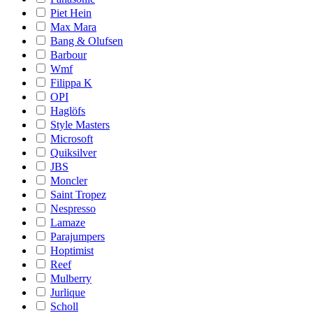
Piet Hein
Max Mara
Bang & Olufsen
Barbour
Wmf
Filippa K
OPI
Haglöfs
Style Masters
Microsoft
Quiksilver
JBS
Moncler
Saint Tropez
Nespresso
Lamaze
Parajumpers
Hoptimist
Reef
Mulberry
Jurlique
Scholl