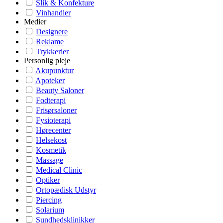
Slik & Konfekture
Vinhandler
Medier
Designere
Reklame
Trykkerier
Personlig pleje
Akupunktur
Apoteker
Beauty Saloner
Fodterapi
Frisørsaloner
Fysioterapi
Hørecenter
Helsekost
Kosmetik
Massage
Medical Clinic
Optiker
Ortopædisk Udstyr
Piercing
Solarium
Sundhedsklinikker