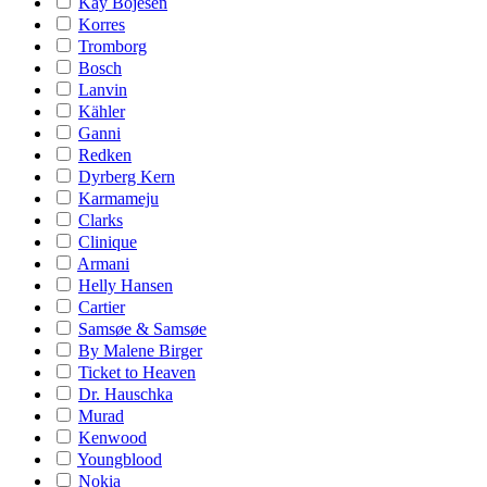
Kay Bojesen
Korres
Tromborg
Bosch
Lanvin
Kähler
Ganni
Redken
Dyrberg Kern
Karmameju
Clarks
Clinique
Armani
Helly Hansen
Cartier
Samsøe & Samsøe
By Malene Birger
Ticket to Heaven
Dr. Hauschka
Murad
Kenwood
Youngblood
Nokia