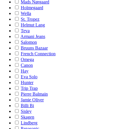
Mads Nørgaard
Holmegaard
Wella
St. Tropez
Helmut Lang
Teva
Armani Jeans
Salomon
Bruuns Bazaar
French Connection
Omega
Canon
Hay
Eva Solo
Hunter
Trip Trap
Pierre Balmain
Jamie Oliver
Billi Bi
Sisley
Skagen
Lindberg
Panasonic