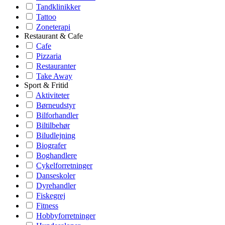
Tandklinikker
Tattoo
Zoneterapi
Restaurant & Cafe
Cafe
Pizzaria
Restauranter
Take Away
Sport & Fritid
Aktiviteter
Børneudstyr
Bilforhandler
Biltilbehør
Biludlejning
Biografer
Boghandlere
Cykelforretninger
Danseskoler
Dyrehandler
Fiskegrej
Fitness
Hobbyforretninger