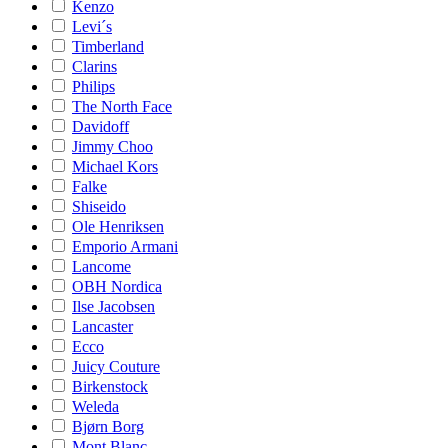
Kenzo
Levi´s
Timberland
Clarins
Philips
The North Face
Davidoff
Jimmy Choo
Michael Kors
Falke
Shiseido
Ole Henriksen
Emporio Armani
Lancome
OBH Nordica
Ilse Jacobsen
Lancaster
Ecco
Juicy Couture
Birkenstock
Weleda
Bjørn Borg
Mont Blanc