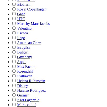
Biotherm
Royal Copenhagen
Gant
HTC
Marc by Marc Jacobs
Valentino
Escada
Lego
American Crew
Babyliss
Bulgari
Givenchy
Apple
Max Factor
Rosendahl
Fjällräven
Helena Rubinstein
Disney
Narciso Rodriguez
Garnier
Karl Lagerfeld
Moroccanoil