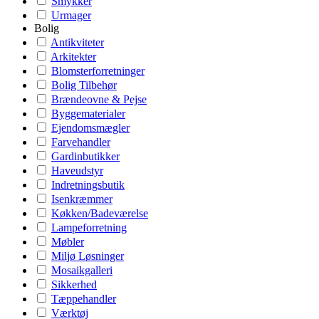
Smykker
Urmager
Bolig
Antikviteter
Arkitekter
Blomsterforretninger
Bolig Tilbehør
Brændeovne & Pejse
Byggematerialer
Ejendomsmægler
Farvehandler
Gardinbutikker
Haveudstyr
Indretningsbutik
Isenkræmmer
Køkken/Badeværelse
Lampeforretning
Møbler
Miljø Løsninger
Mosaikgalleri
Sikkerhed
Tæppehandler
Værktøj