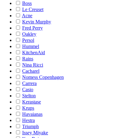
Boss
Le Creuset
Acne
Kevin Murphy
Fred Perry
Oakley
Persol
Hummel
KitchenAid
Rains
Nina Ricci
Cacharel
Nomess Copenhagen
Carrera
Casio
Stelton
Kerastase
Krups
Havaianas
Hestra
Triumph
Issey Miyake