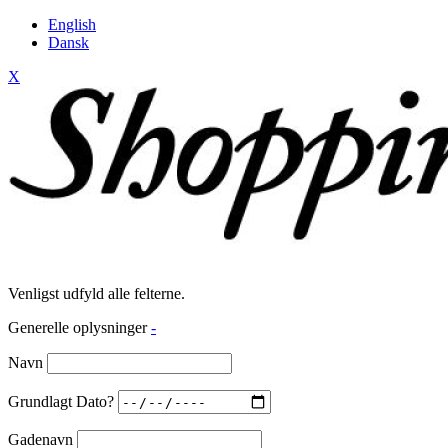
English
Dansk
X
Venligst udfyld alle felterne.
Generelle oplysninger
-
Navn
Grundlagt Dato?
Gadenavn