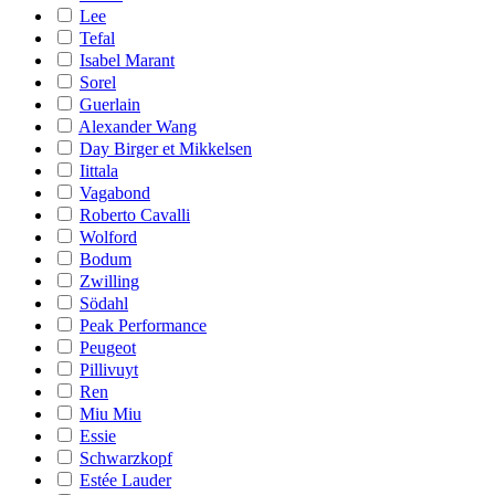
Lee
Tefal
Isabel Marant
Sorel
Guerlain
Alexander Wang
Day Birger et Mikkelsen
Iittala
Vagabond
Roberto Cavalli
Wolford
Bodum
Zwilling
Södahl
Peak Performance
Peugeot
Pillivuyt
Ren
Miu Miu
Essie
Schwarzkopf
Estée Lauder