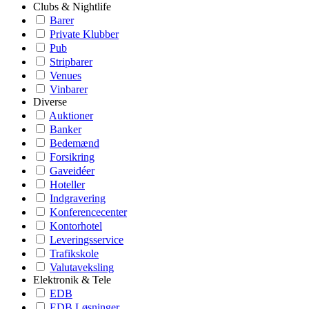
Clubs & Nightlife
Barer
Private Klubber
Pub
Stripbarer
Venues
Vinbarer
Diverse
Auktioner
Banker
Bedemænd
Forsikring
Gaveidéer
Hoteller
Indgravering
Konferencecenter
Kontorhotel
Leveringsservice
Trafikskole
Valutaveksling
Elektronik & Tele
EDB
EDB Løsninger