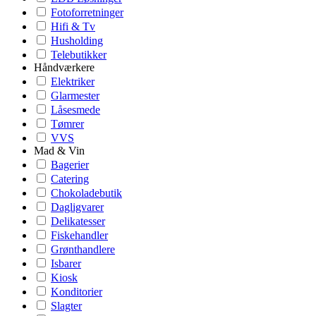
Fotoforretninger
Hifi & Tv
Husholding
Telebutikker
Håndværkere
Elektriker
Glarmester
Låsesmede
Tømrer
VVS
Mad & Vin
Bagerier
Catering
Chokoladebutik
Dagligvarer
Delikatesser
Fiskehandler
Grønthandlere
Isbarer
Kiosk
Konditorier
Slagter