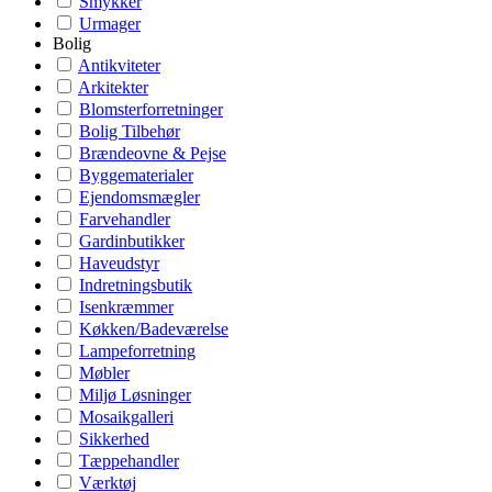
Smykker
Urmager
Bolig
Antikviteter
Arkitekter
Blomsterforretninger
Bolig Tilbehør
Brændeovne & Pejse
Byggematerialer
Ejendomsmægler
Farvehandler
Gardinbutikker
Haveudstyr
Indretningsbutik
Isenkræmmer
Køkken/Badeværelse
Lampeforretning
Møbler
Miljø Løsninger
Mosaikgalleri
Sikkerhed
Tæppehandler
Værktøj