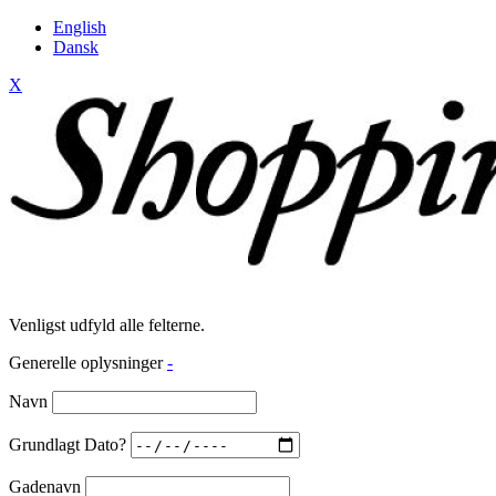
English
Dansk
X
Venligst udfyld alle felterne.
Generelle oplysninger
-
Navn
Grundlagt Dato?
Gadenavn