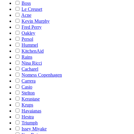
Boss
Le Creuset
Acne
Kevin Murphy
Fred Perry
Oakley
Persol
Hummel
KitchenAid
Rains
Nina Ricci
Cacharel
Nomess Copenhagen
Carrera
Casio
Stelton
Kerastase
Krups
Havaianas
Hestra
Triumph
Issey Miyake