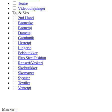
Teatre
Videoudlejninger
Tøj & Sko
2nd Hand
Børnesko
Børnetøj
Dametøj
Garnbutik
Herretøj
Lingerie
Pelsbutikker
Plus Size Fashion
Renseri/Vaskeri
Skobutikker
Skomager
Systuer
Textiler
Ventetøj
Mærker
-