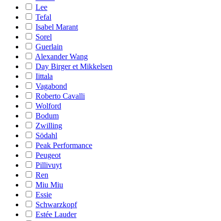
Lee
Tefal
Isabel Marant
Sorel
Guerlain
Alexander Wang
Day Birger et Mikkelsen
Iittala
Vagabond
Roberto Cavalli
Wolford
Bodum
Zwilling
Södahl
Peak Performance
Peugeot
Pillivuyt
Ren
Miu Miu
Essie
Schwarzkopf
Estée Lauder