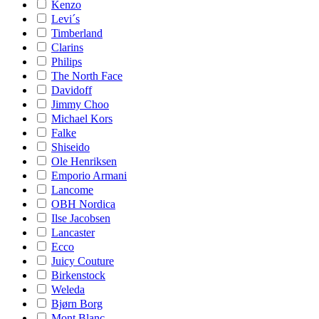
Kenzo
Levi´s
Timberland
Clarins
Philips
The North Face
Davidoff
Jimmy Choo
Michael Kors
Falke
Shiseido
Ole Henriksen
Emporio Armani
Lancome
OBH Nordica
Ilse Jacobsen
Lancaster
Ecco
Juicy Couture
Birkenstock
Weleda
Bjørn Borg
Mont Blanc