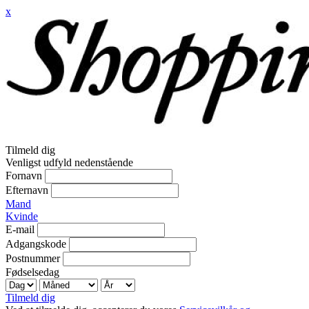
x
Tilmeld dig
Venligst udfyld nedenstående
Fornavn
Efternavn
Mand
Kvinde
E-mail
Adgangskode
Postnummer
Fødselsedag
Tilmeld dig