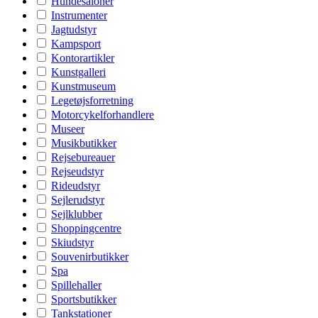
Hundesaloner
Instrumenter
Jagtudstyr
Kampsport
Kontorartikler
Kunstgalleri
Kunstmuseum
Legetøjsforretning
Motorcykelforhandlere
Museer
Musikbutikker
Rejsebureauer
Rejseudstyr
Rideudstyr
Sejlerudstyr
Sejlklubber
Shoppingcentre
Skiudstyr
Souvenirbutikker
Spa
Spillehaller
Sportsbutikker
Tankstationer