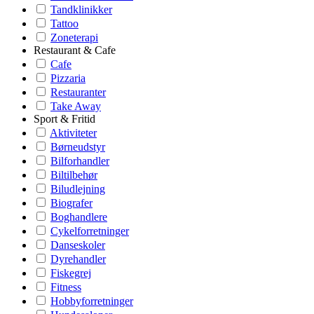
Tandklinikker
Tattoo
Zoneterapi
Restaurant & Cafe
Cafe
Pizzaria
Restauranter
Take Away
Sport & Fritid
Aktiviteter
Børneudstyr
Bilforhandler
Biltilbehør
Biludlejning
Biografer
Boghandlere
Cykelforretninger
Danseskoler
Dyrehandler
Fiskegrej
Fitness
Hobbyforretninger