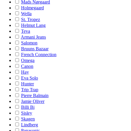
Mads Nørgaard
Holmegaard
Wella
St. Tropez
Helmut Lang
Teva
Armani Jeans
Salomon
Bruuns Bazaar
French Connection
Omega
Canon
Hay
Eva Solo
Hunter
Trip Trap
Pierre Balmain
Jamie Oliver
Billi Bi
Sisley
Skagen
Lindberg
Panasonic