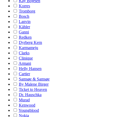
Kay Bojesen
Korres
Tromborg
Bosch
Lanvin
Kähler
Ganni
Redken
Dyrberg Kern
Karmameju
Clarks
Clinique
Armani
Helly Hansen
Cartier
Samsøe & Samsøe
By Malene Birger
Ticket to Heaven
Dr. Hauschka
Murad
Kenwood
Youngblood
Nokia