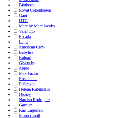
Biotherm
Royal Copenhagen
Gant
HTC
Marc by Marc Jacobs
Valentino
Escada
Lego
American Crew
Babyliss
Bulgari
Givenchy
Apple
Max Factor
Rosendahl
Fjällräven
Helena Rubinstein
Disney
Narciso Rodriguez
Garnier
Karl Lagerfeld
Moroccanoil