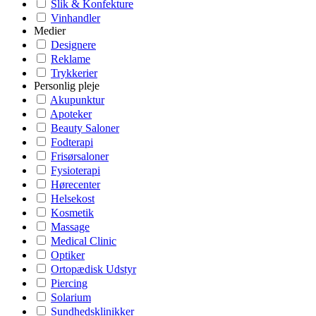
Slik & Konfekture
Vinhandler
Medier
Designere
Reklame
Trykkerier
Personlig pleje
Akupunktur
Apoteker
Beauty Saloner
Fodterapi
Frisørsaloner
Fysioterapi
Hørecenter
Helsekost
Kosmetik
Massage
Medical Clinic
Optiker
Ortopædisk Udstyr
Piercing
Solarium
Sundhedsklinikker