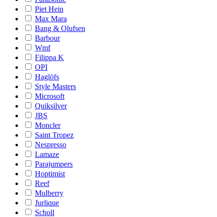
Piet Hein
Max Mara
Bang & Olufsen
Barbour
Wmf
Filippa K
OPI
Haglöfs
Style Masters
Microsoft
Quiksilver
JBS
Moncler
Saint Tropez
Nespresso
Lamaze
Parajumpers
Hoptimist
Reef
Mulberry
Jurlique
Scholl