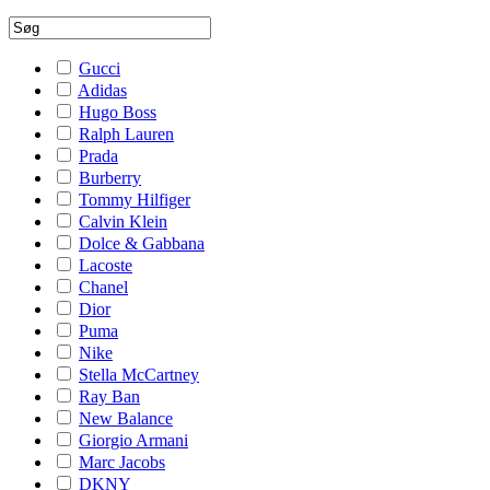
Gucci
Adidas
Hugo Boss
Ralph Lauren
Prada
Burberry
Tommy Hilfiger
Calvin Klein
Dolce & Gabbana
Lacoste
Chanel
Dior
Puma
Nike
Stella McCartney
Ray Ban
New Balance
Giorgio Armani
Marc Jacobs
DKNY